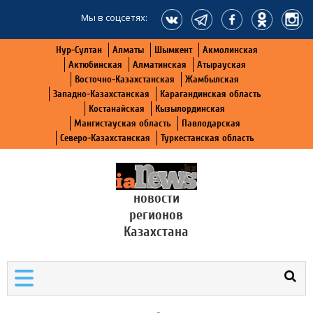
Мы в соцсетях:
Нур-Султан
Алматы
Шымкент
Акмолинская
Актюбинская
Алматинская
Атырауская
Восточно-Казахстанская
Жамбылская
Западно-Казахстанская
Карагандинская область
Костанайская
Кызылординская
Мангистауская область
Павлодарская
Северо-Казахстанская
Туркестанская область
новости
регионов
Казахстана