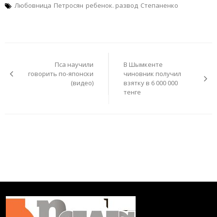
Любовница
Петросян
ребенок. развод
Степаненко
Навигация
по
Пса научили
В Шымкенте
записям
говорить по-японски
чиновник получил
(видео)
взятку в 6 000 000
тенге