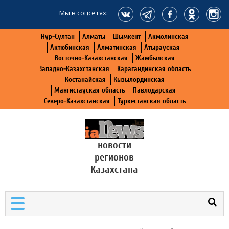
Мы в соцсетях:
Нур-Султан
Алматы
Шымкент
Акмолинская
Актюбинская
Алматинская
Атырауская
Восточно-Казахстанская
Жамбылская
Западно-Казахстанская
Карагандинская область
Костанайская
Кызылординская
Мангистауская область
Павлодарская
Северо-Казахстанская
Туркестанская область
новости
регионов
Казахстана