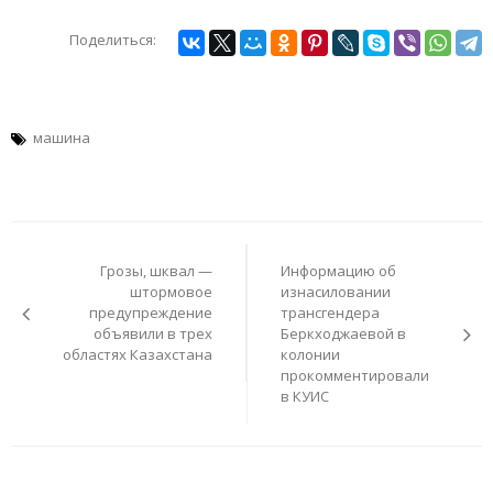
Поделиться:
машина
Навигация
по
Грозы, шквал —
Информацию об
записям
штормовое
изнасиловании
предупреждение
трансгендера
объявили в трех
Беркходжаевой в
областях Казахстана
колонии
прокомментировали
в КУИС