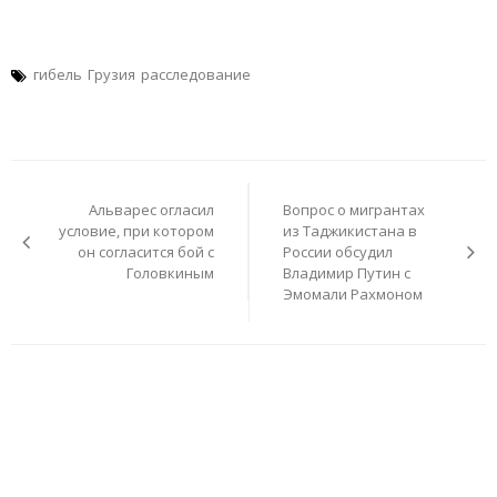
гибель
Грузия
расследование
Навигация
по
Альварес огласил
Вопрос о мигрантах
записям
условие, при котором
из Таджикистана в
он согласится бой с
России обсудил
Головкиным
Владимир Путин с
Эмомали Рахмоном