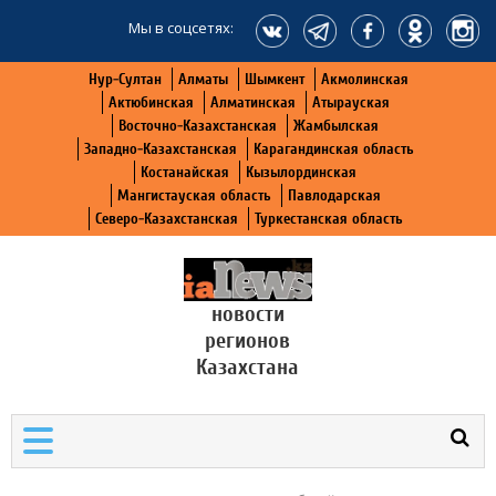
Мы в соцсетях:
Нур-Султан
Алматы
Шымкент
Акмолинская
Актюбинская
Алматинская
Атырауская
Восточно-Казахстанская
Жамбылская
Западно-Казахстанская
Карагандинская область
Костанайская
Кызылординская
Мангистауская область
Павлодарская
Северо-Казахстанская
Туркестанская область
новости
регионов
Казахстана