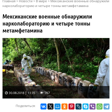
Главная
>
Новости
>
В мире
>
Мексиканские военные обнаружили
нарколабораторию и четыре тонны метамфетамина
Мексиканские военные обнаружили
нарколабораторию и четыре тонны
метамфетамина
30.08.2018 | 11:35
767
Поделиться: