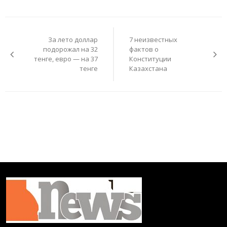
Навигация
по
За лето доллар
7 неизвестных
записям
подорожал на 32
фактов о
тенге, евро — на 37
Конституции
тенге
Казахстана