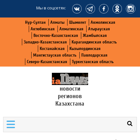
Мы в соцсетях:
Нур-Султан
Алматы
Шымкент
Акмолинская
Актюбинская
Алматинская
Атырауская
Восточно-Казахстанская
Жамбылская
Западно-Казахстанская
Карагандинская область
Костанайская
Кызылординская
Мангистауская область
Павлодарская
Северо-Казахстанская
Туркестанская область
новости
регионов
Казахстана