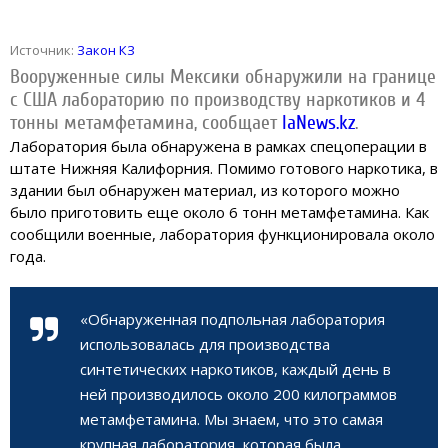
Источник:
Закон КЗ
Вооруженные силы Мексики обнаружили на границе
с США лабораторию по производству наркотиков и 4
тонны метамфетамина, сообщает
IaNews.kz
.
Лаборатория была обнаружена в рамках спецоперации в
штате Нижняя Калифорния. Помимо готового наркотика, в
здании был обнаружен материал, из которого можно
было приготовить еще около 6 тонн метамфетамина. Как
сообщили военные, лаборатория функционировала около
года.
«Обнаруженная подпольная лаборатория
использовалась для производства
синтетических наркотиков, каждый день в
ней производилось около 200 килограммов
метамфетамина. Мы знаем, что это самая
крупная лаборатория, которая была