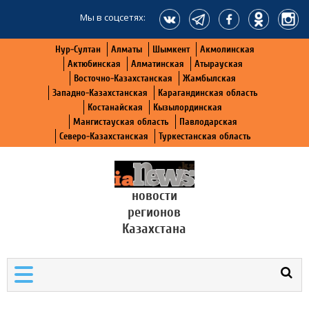
Мы в соцсетях:
Нур-Султан
Алматы
Шымкент
Акмолинская
Актюбинская
Алматинская
Атырауская
Восточно-Казахстанская
Жамбылская
Западно-Казахстанская
Карагандинская область
Костанайская
Кызылординская
Мангистауская область
Павлодарская
Северо-Казахстанская
Туркестанская область
новости
регионов
Казахстана