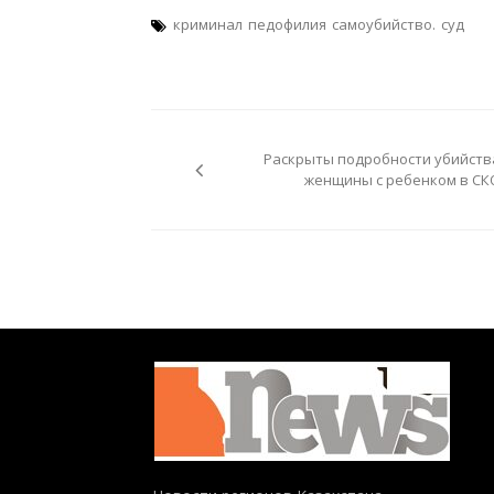
криминал
педофилия
самоубийство.
суд
Навигация
по
Раскрыты подробности убийств
записям
женщины с ребенком в СК