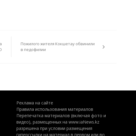
а
Пожилого жителя Кокшетау обвинили
О
в педофилии
Реклама на сайте
Правила использования материалов
Перепечатка материалов (включая фото и
видео), размещенных на www.iaNews.kz
разрешена при условии размещения
гиперссылки на материал в первом или во