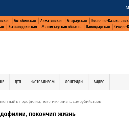
М
нская
Актюбинская
Алматинская
Атырауская
Восточно-Казахстанск
кая
Кызылординская
Мангистауская область
Павлодарская
Северо-
АНЕ
ДТП
ФОТОАЛЬБОМ
ЛОНГРИДЫ
ВИДЕО
иненный в педофилии, покончил жизнь самоубийством
едофилии, покончил жизнь