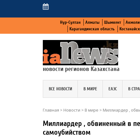
Нур-Султан
Алматы
Шымкент
Акмоли
Карагандинская область
Костанайс
новости регионов Казахстана
ВСЕ НОВОСТИ
В МИРЕ
ЕАЭС
В СТР
Главная
>
Новости
>
В мире
>
Миллиардер , обв
Миллиардер , обвиненный в п
самоубийством