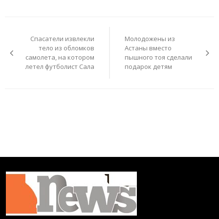
Навигация
по
Спасатели извлекли
Молодожены из
записям
тело из обломков
Астаны вместо
самолета, на котором
пышного тоя сделали
летел футболист Сала
подарок детям