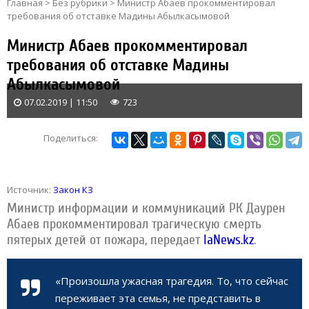
Главная
>
Без рубрики
>
Министр Абаев прокомментировал
требования об отставке Мадины Абылкасымовой
Министр Абаев прокомментировал
требования об отставке Мадины
Абылкасымовой
07.02.2019 | 11:50
723
Поделиться:
Источник:
Закон КЗ
Министр информации и коммуникаций РК Даурен
Абаев прокомментировал трагическую смерть
пятерых детей от пожара,
передает
IaNews.kz
.
«Произошла ужасная трагедия. То, что сейчас
переживает эта семья, не представить в