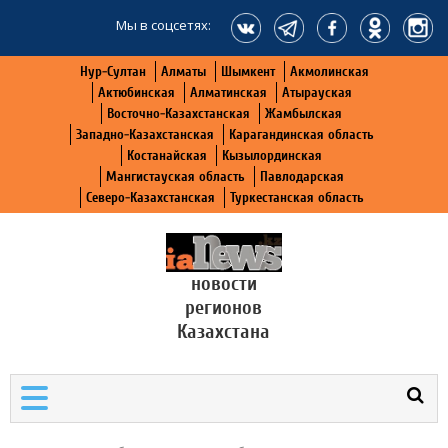
Мы в соцсетях:
Нур-Султан
Алматы
Шымкент
Акмолинская
Актюбинская
Алматинская
Атырауская
Восточно-Казахстанская
Жамбылская
Западно-Казахстанская
Карагандинская область
Костанайская
Кызылординская
Мангистауская область
Павлодарская
Северо-Казахстанская
Туркестанская область
новости
регионов
Казахстана