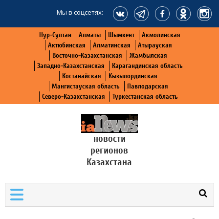
Мы в соцсетях:
Нур-Султан
Алматы
Шымкент
Акмолинская
Актюбинская
Алматинская
Атырауская
Восточно-Казахстанская
Жамбылская
Западно-Казахстанская
Карагандинская область
Костанайская
Кызылординская
Мангистауская область
Павлодарская
Северо-Казахстанская
Туркестанская область
новости
регионов
Казахстана