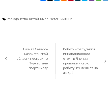
гражданство
Китай
Кыргызстан
митинг
Навигация
по
Акимат Северо-
Роботы-сотрудники
записям
Казахстанской
инновационного
области построит в
отеля в Японии
Туркестане
провалили свою
спортшколу
работу. Их меняют на
людей