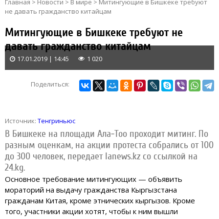
Главная
>
Новости
>
В мире
>
Митингующие в Бишкеке требуют
не давать гражданство китайцам
Митингующие в Бишкеке требуют не
давать гражданство китайцам
17.01.2019 | 14:45
1 020
Поделиться:
Источник:
Тенгриньюс
В Бишкеке на площади Ала-Тоо проходит митинг. По
разным оценкам, на акции протеста собрались от 100
до 300 человек, передает Ianews.kz со ссылкой на
24.kg.
Основное требование митингующих — объявить
мораторий на выдачу гражданства Кыргызстана
гражданам Китая, кроме этнических кыргызов. Кроме
того, участники акции хотят, чтобы к ним вышли