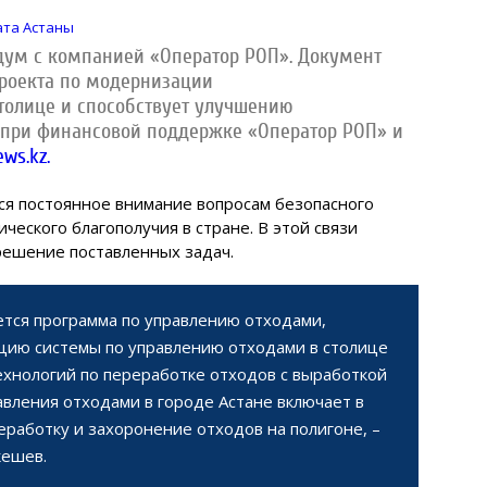
ата Астаны
ум с компанией «Оператор РОП». Документ
проекта по модернизации
толице и способствует улучшению
е при финансовой поддержке «Оператор РОП» и
ews.kz.
тся постоянное внимание вопросам безопасного
ческого благополучия в стране. В этой связи
решение поставленных задач.
ется программа по управлению отходами,
ию системы по управлению отходами в столице
хнологий по переработке отходов с выработкой
авления отходами в городе Астане включает в
реработку и захоронение отходов на полигоне, –
кешев.