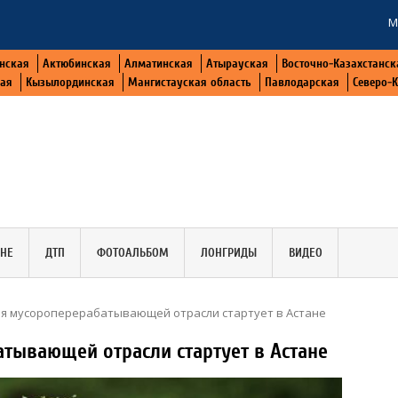
М
нская
Актюбинская
Алматинская
Атырауская
Восточно-Казахстанск
кая
Кызылординская
Мангистауская область
Павлодарская
Северо-
АНЕ
ДТП
ФОТОАЛЬБОМ
ЛОНГРИДЫ
ВИДЕО
я мусороперерабатывающей отрасли стартует в Астане
тывающей отрасли стартует в Астане