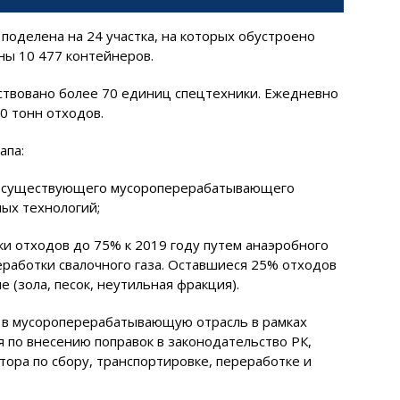
поделена на 24 участка, на которых обустроено
ы 10 477 контейнеров.
ствовано более 70 единиц спецтехники. Ежедневно
0 тонн отходов.
апа:
ю существующего мусороперерабатывающего
ых технологий;
ки отходов до 75% к 2019 году путем анаэробного
еработки свалочного газа. Оставшиеся 25% отходов
 (зола, песок, неутильная фракция).
й в мусороперерабатывающую отрасль в рамках
по внесению поправок в законодательство РК,
ора по сбору, транспортировке, переработке и