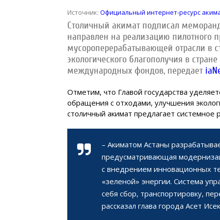
Источник:
Официальный интернет-ресурс аким
Столичный акимат подписал меморанд
направлен на реализацию пилотного 
мусороперерабатывающей отрасли в с
экологического благополучия в стран
международных фондов, передает
iaN
Отметим, что Главой государства уделяе
обращения с отходами, улучшения экологи
столичный акимат предлагает системное 
– Акиматом Астаны разрабатыва
предусматривающая модернизац
с внедрением инновационных те
«зеленой» энергии. Система упр
себя сбор, транспортировку, пе
рассказал глава города Асет Исе