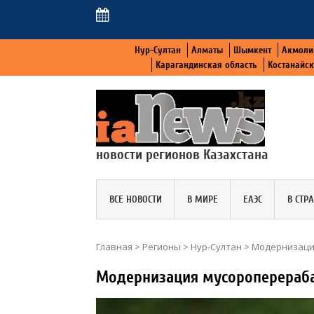
Нур-Султан
Алматы
Шымкент
Акмоли
Карагандинская область
Костанайс
новости регионов Казахстана
ВСЕ НОВОСТИ
В МИРЕ
ЕАЭС
В СТР
Главная
>
Регионы
>
Нур-Султан
>
Модернизаци
Модернизация мусороперераба