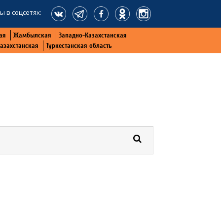
ы в соцсетях:
ая
Жамбылская
Западно-Казахстанская
Казахстанская
Туркестанская область