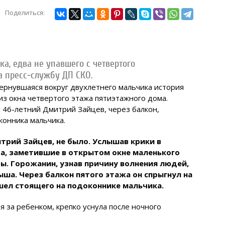
Поделиться:
а, едва не упавшего с четвертого
а пресс-службу ДП СКО.
ернувшаяся вокруг двухлетнего мальчика история
из окна четвертого этажа пятиэтажного дома.
 46-летний Дмитрий Зайцев, через балкон,
конника мальчика.
трий Зайцев, не было. Услышав крики в
ра, заметившие в открытом окне маленького
ры. Горожанин, узнав причину волнения людей,
ыша. Через балкон пятого этажа он спрыгнул на
ашел стоящего на подоконнике мальчика.
 за ребенком, крепко уснула после ночного