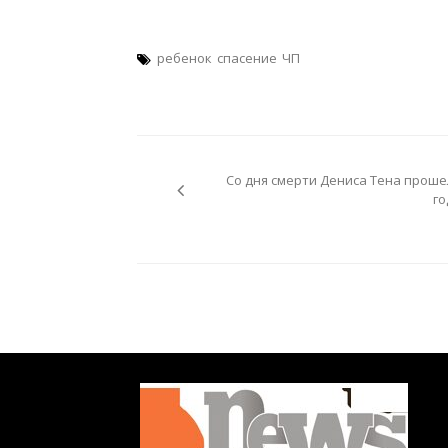
ребенок
спасение
ЧП
Навигация
по
Со дня смерти Дениса Тена проше
записям
го