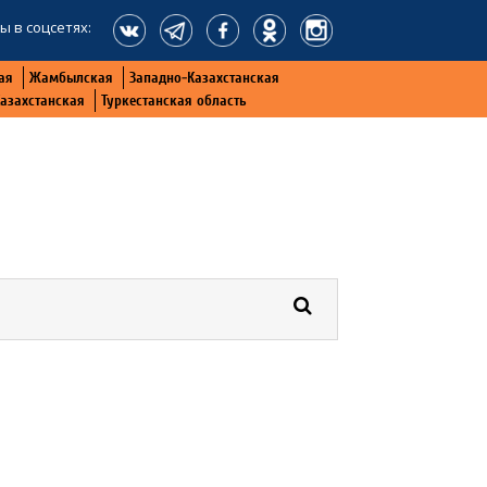
ы в соцсетях:
ая
Жамбылская
Западно-Казахстанская
Казахстанская
Туркестанская область