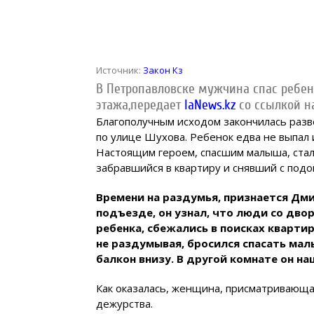
Источник:
Закон Кз
В Петропавловске мужчина спас ребенк
этажа,
передает
IaNews.kz
со ссылкой н
Благополучным исходом закончилась разв
по улице Шухова. Ребенок едва не выпал 
Настоящим героем, спасшим малыша, стал
забравшийся в квартиру и снявший с подо
Времени на раздумья, признается Дми
подъезде, он узнал, что люди со дво
ребенка, сбежались в поисках кварти
не раздумывая, бросился спасать мал
балкон внизу. В другой комнате он н
Как оказалась, женщина, присматривающая
дежурства.