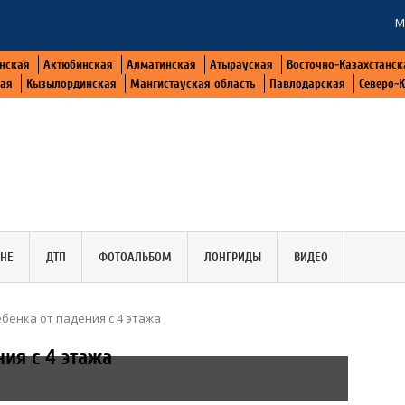
М
нская
Актюбинская
Алматинская
Атырауская
Восточно-Казахстанск
кая
Кызылординская
Мангистауская область
Павлодарская
Северо-
АНЕ
ДТП
ФОТОАЛЬБОМ
ЛОНГРИДЫ
ВИДЕО
бенка от падения с 4 этажа
ия с 4 этажа