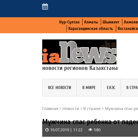
Нур-Султан
Алматы
Шымкент
Акмоли
Карагандинская область
Костанайс
новости регионов Казахстана
ВСЕ НОВОСТИ
В МИРЕ
ЕАЭС
В СТР
Главная
>
Новости
>
В стране
>
Мужчина спас ре
Мужчина спас ребенка от паден
19.07.2019 | 11:22
580