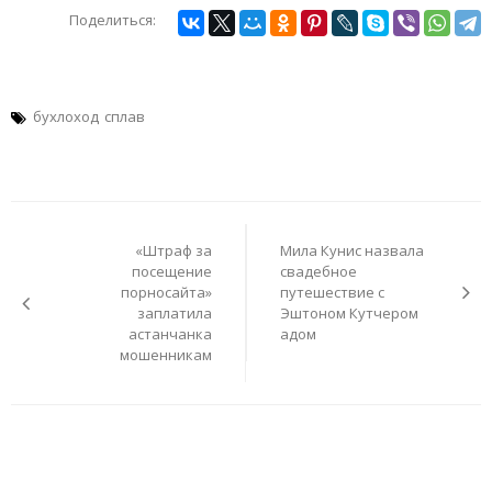
Поделиться:
бухлоход
сплав
Навигация
по
«Штраф за
Мила Кунис назвала
записям
посещение
свадебное
порносайта»
путешествие с
заплатила
Эштоном Кутчером
астанчанка
адом
мошенникам