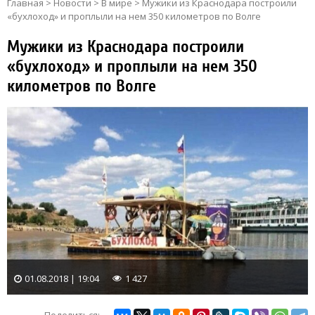
Главная
>
Новости
>
В мире
>
Мужики из Краснодара построили
«бухлоход» и проплыли на нем 350 километров по Волге
Мужики из Краснодара построили
«бухлоход» и проплыли на нем 350
километров по Волге
01.08.2018 | 19:04
1 427
Поделиться: