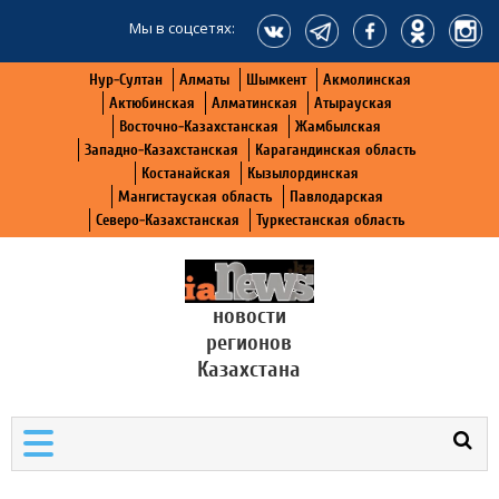
Мы в соцсетях:
Нур-Султан
Алматы
Шымкент
Акмолинская
Актюбинская
Алматинская
Атырауская
Восточно-Казахстанская
Жамбылская
Западно-Казахстанская
Карагандинская область
Костанайская
Кызылординская
Мангистауская область
Павлодарская
Северо-Казахстанская
Туркестанская область
новости
регионов
Казахстана