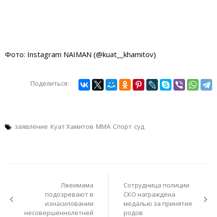
Фото: Instagram NAIMAN (@kuat__khamitov)
Поделиться:
заявление
Куат Хамитов
ММА
Спорт
суд
Навигация
по
Лжеимама
Сотрудница полиции
записям
подозревают в
СКО награждена
изнасиловании
медалью за принятие
несовершеннолетней
родов