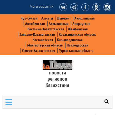
Мы в соцсетях:
Нур-Султан
Алматы
Шымкент
Акмолинская
Актюбинская
Алматинская
Атырауская
Восточно-Казахстанская
Жамбылская
Западно-Казахстанская
Карагандинская область
Костанайская
Кызылординская
Мангистауская область
Павлодарская
Северо-Казахстанская
Туркестанская область
новости
регионов
Казахстана