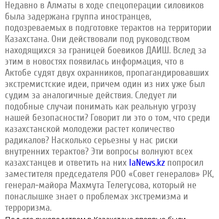
Недавно в Алматы в ходе спецоперации силовиков
была задержана группа иностранцев,
подозреваемых в подготовке терактов на территории
Казахстана. Они действовали под руководством
находящихся за границей боевиков ДАИШ. Вслед за
этим в новостях появилась информация, что в
Актобе судят двух охранников, пропагандировавших
экстремистские идеи, причем один из них уже был
судим за аналогичные действия. Следует ли
подобные случаи понимать как реальную угрозу
нашей безопасности? Говорит ли это о том, что среди
казахстанской молодежи растет количество
радикалов? Насколько серьезны у нас риски
внутренних терактов? Эти вопросы волнуют всех
казахстанцев и ответить на них
IaNews.kz
попросил
заместителя председателя РОО «Совет генералов» РК,
генерал-майора Махмута Телегусова, который не
понаслышке знает о проблемах экстремизма и
терроризма.
Под его руководством в Казахстане впервые были