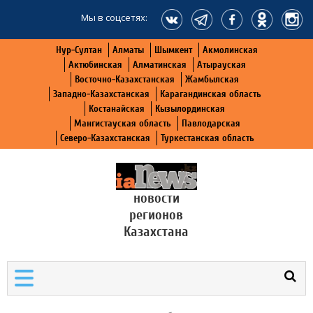
Мы в соцсетях:
Нур-Султан
Алматы
Шымкент
Акмолинская
Актюбинская
Алматинская
Атырауская
Восточно-Казахстанская
Жамбылская
Западно-Казахстанская
Карагандинская область
Костанайская
Кызылординская
Мангистауская область
Павлодарская
Северо-Казахстанская
Туркестанская область
новости
регионов
Казахстана