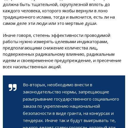
должна быть тщательной, скрупулезной вплоть до
каждого человека, которого якобы вернули в лоно
традиционного ислама, тогда и выяснится, есть ли на
самом деле эти люди или это мертвые души.
Иначе говоря, степень эффективности проводимой
работы нужно измерять целевыми индикаторами,
предполагающими снижение количества лиц,
подверженных радикальному влиянию, радикальным
идеям и своевременное предупреждение, и пресечение
всех насильственных акций.
Во-вторых, необходимо внести в
законодательство нормы, запрещающие
разыгрывание государственного социального
заказа по укреплению национальной
безопасности в виде гранта, на конкурсах и
тендерах. Иначе так и будут выигрывать те,
на кого делает ставку госорган, который эти