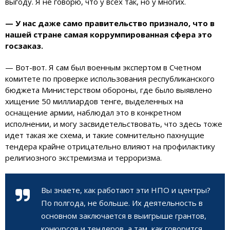
выгоду. Я не говорю, что у всех так, но у многих.
— У нас даже само правительство признало, что в
нашей стране самая коррумпированная сфера это
госзаказ.
— Вот-вот. Я сам был военным экспертом в Счетном
комитете по проверке использования республиканского
бюджета Министерством обороны, где было выявлено
хищение 50 миллиардов тенге, выделенных на
оснащение армии, наблюдал это в конкретном
исполнении, и могу засвидетельствовать, что здесь тоже
идет такая же схема, и такие сомнительно пахнущие
тендера крайне отрицательно влияют на профилактику
религиозного экстремизма и терроризма.
Вы знаете, как работают эти НПО и центры?
По полгода, не больше. Их деятельность в
основном заключается в выигрыше грантов,
конкурсов и тендеров, а там, как говорится,