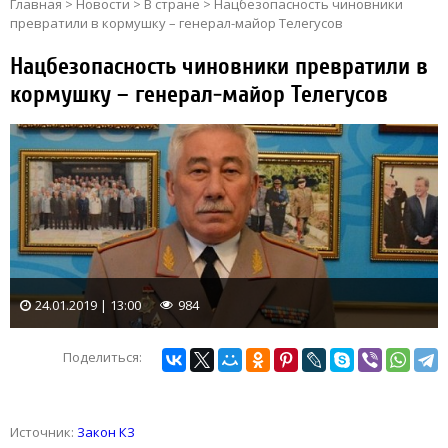
Главная
>
Новости
>
В стране
>
Нацбезопасность чиновники
превратили в кормушку – генерал-майор Телегусов
Нацбезопасность чиновники превратили в
кормушку – генерал-майор Телегусов
24.01.2019 | 13:00
984
Поделиться:
Источник:
Закон КЗ