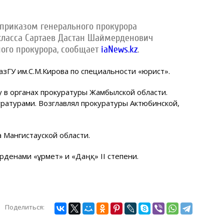
 приказом генерального прокурора
класса Сартаев Дастан Шаймерденович
ного прокурора, сообщает
iaNews.kz
.
азГУ им.С.М.Кирова по специальности «юрист».
у в органах прокуратуры Жамбылской области.
ратурами. Возглавлял прокуратуры Актюбинской,
 Мангистауской области.
денами «Құрмет» и «Даңқ» II степени.
Поделиться: