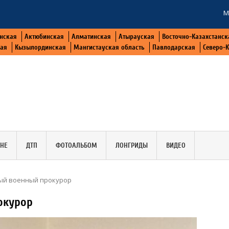
М
нская
Актюбинская
Алматинская
Атырауская
Восточно-Казахстанск
кая
Кызылординская
Мангистауская область
Павлодарская
Северо-
АНЕ
ДТП
ФОТОАЛЬБОМ
ЛОНГРИДЫ
ВИДЕО
ый военный прокурор
окурор