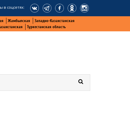
ы в соцсетях:
ая
Жамбылская
Западно-Казахстанская
Казахстанская
Туркестанская область