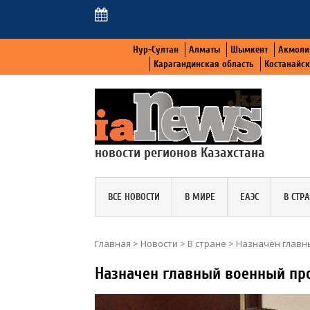
Нур-Султан
Алматы
Шымкент
Акмоли
Карагандинская область
Костанайс
новости регионов Казахстана
ВСЕ НОВОСТИ
В МИРЕ
ЕАЭС
В СТР
Главная
>
Новости
>
В стране
>
Назначен главн
Назначен главный военный пр