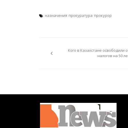
назначения
прокуратура
прокурор
Навигация
по
Кого в Казахстане освободили о
записям
налогов на 50 ле