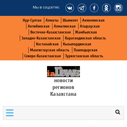
Мы в соцсетях:
Нур-Султан
Алматы
Шымкент
Акмолинская
Актюбинская
Алматинская
Атырауская
Восточно-Казахстанская
Жамбылская
Западно-Казахстанская
Карагандинская область
Костанайская
Кызылординская
Мангистауская область
Павлодарская
Северо-Казахстанская
Туркестанская область
новости
регионов
Казахстана