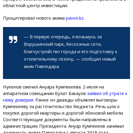
областной центр инвестиции.
Процитировал нового акима
pavon.kz
.
— В первую очередь, я возьмусь за
Ворушинский парк, бесхозные сети,
благоустройство города и его подготовку к
отопительному сезону, — сообщил новый
аким Павлодара.
Нукенов сменил Ануара Кумпекеева. 2 июля на
аппаратном совещании Булат Бакауов
заявил об утрате к
нему доверия
. Ранее он дважды объявлял выговоры
Кумпекееву за расточительство бюджета. Речь шла о
покупке дорогой квартиры и дорогой эбеновой мебели.
Соответствующие документы были направлены в
администрацию Президента. Ануар Кумпекеев занимал
должность акима Павлодара с августа 2018 года.