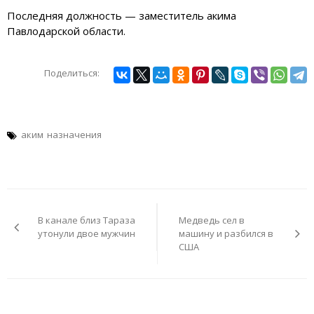
Последняя должность — заместитель акима
Павлодарской области.
Поделиться:
аким
назначения
Навигация
по
В канале близ Тараза
Медведь сел в
записям
утонули двое мужчин
машину и разбился в
США