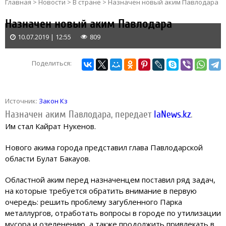
Главная
>
Новости
>
В стране
>
Назначен новый аким Павлодара
Назначен новый аким Павлодара
10.07.2019 | 12:55
809
Поделиться:
Источник:
Закон Кз
Назначен аким Павлодара,
передает
IaNews.kz
.
Им стал Кайрат Нукенов.
Нового акима города представил глава Павлодарской
области Булат Бакауов.
Областной аким перед назначенцем поставил ряд задач,
на которые требуется обратить внимание в первую
очередь: решить проблему загубленного Парка
металлургов, отработать вопросы в городе по утилизации
мусора и озеленению, а также продолжить привлекать в