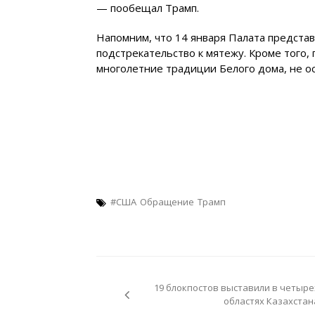
— пообещал Трамп.
Напомним, что 14 января Палата предста
подстрекательство к мятежу. Кроме того,
многолетние традиции Белого дома, не 
#США
Обращение
Трамп
Навигация
по
19 блокпостов выставили в четыре
записям
областях Казахстан