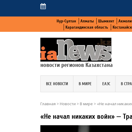
Нур-Султан
Алматы
Шымкент
Акмоли
Карагандинская область
Костанайс
новости регионов Казахстана
ВСЕ НОВОСТИ
В МИРЕ
ЕАЭС
В СТР
Главная
>
Новости
>
В мире
>
«Не начал никаки
«Не начал никаких войн» — Тр