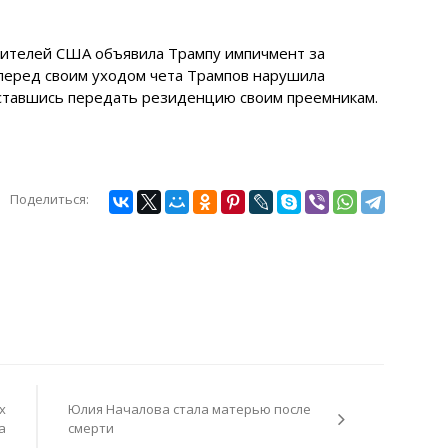
вителей США объявила Трампу импичмент за
 перед своим уходом чета Трампов нарушила
оставшись передать резиденцию своим преемникам.
Поделиться:
х
Юлия Началова стала матерью после
а
смерти