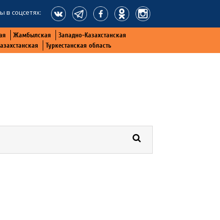
ы в соцсетях:
ая
Жамбылская
Западно-Казахстанская
Казахстанская
Туркестанская область