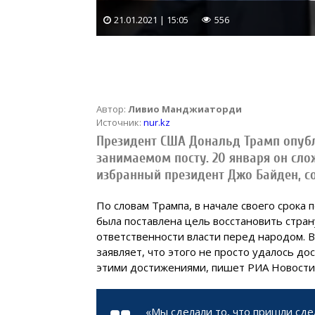
21.01.2021 | 15:05
556
Автор:
Ливио Манджиаторди
Источник:
nur.kz
Президент США Дональд Трамп опубл
занимаемом посту. 20 января он сло
избранный президент Джо Байден, с
По словам Трампа, в начале своего срока
была поставлена цель восстановить стран
ответственности власти перед народом. В
заявляет, что этого не просто удалось д
этими достижениями, пишет РИА Новости
«Мы сделали то, что пришли сд