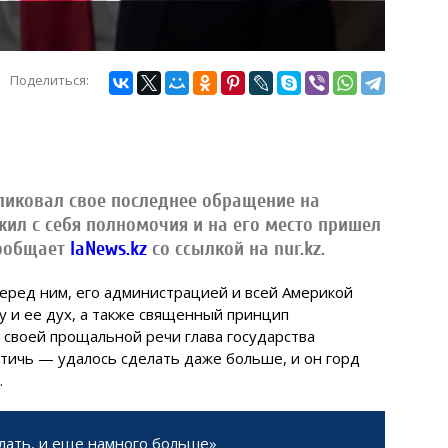
Поделиться:
иковал свое последнее обращение на
жил с себя полномочия и на его место пришел
ообщает
IaNews.kz
со ссылкой на nur.kz.
 перед ним, его администрацией и всей Америкой
у и ее дух, а также священный принцип
 своей прощальной речи глава государства
остичь — удалось сделать даже больше, и он горд
.
елать, и еще намного больше»