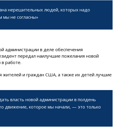
рана нерешительных людей, которых надо
м мы не согласны»
овой администрации в деле обеспечения
резидент передал наилучшие пожелания новой
 в работе.
я жителей и граждан США, а также их детей лучшие
едать власть новой администрации в полдень
что движение, которое мы начали, — это только