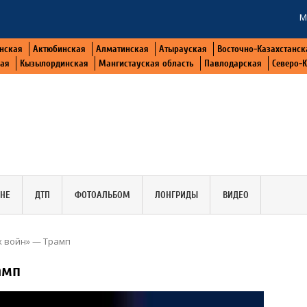
М
нская
Актюбинская
Алматинская
Атырауская
Восточно-Казахстанск
кая
Кызылординская
Мангистауская область
Павлодарская
Северо-
АНЕ
ДТП
ФОТОАЛЬБОМ
ЛОНГРИДЫ
ВИДЕО
х войн» — Трамп
амп