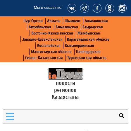
Мы в соцсетях:
Нур-Султан
Алматы
Шымкент
Акмолинская
Актюбинская
Алматинская
Атырауская
Восточно-Казахстанская
Жамбылская
Западно-Казахстанская
Карагандинская область
Костанайская
Кызылординская
Мангистауская область
Павлодарская
Северо-Казахстанская
Туркестанская область
новости
регионов
Казахстана