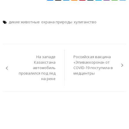
дикие животные
охрана природы
хулиганство
Навигация
по
На западе
Российская вакцина
записям
Казахстана
«Эпиваккорона» от
автомобиль
COVID-19 поступила в
провалился под лед
медцентры
на реке