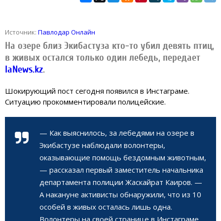
Источник:
Павлодар Онлайн
На озере близ Экибастуза кто-то убил девять птиц,
в живых остался только один лебедь, передает
IaNews.kz
.
Шокирующий пост сегодня появился в Инстаграме.
Ситуацию прокомментировали полицейские.
— Как выяснилось, за лебедями на озере в
Экибастузе наблюдали волонтеры,
оказывающие помощь бездомным животным,
— рассказал первый заместитель начальника
департамента полиции Жаскайрат Каиров. —
А накануне активисты обнаружили, что из 10
особей в живых осталась лишь одна.
Волонтеры на своей странице в Инстаграме