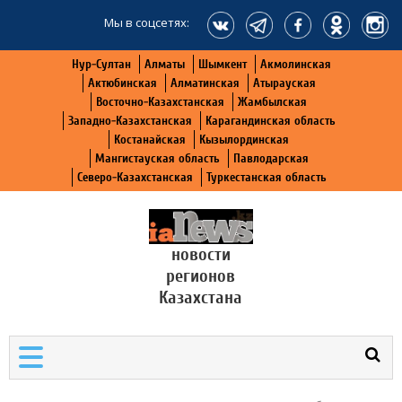
Мы в соцсетях:
Нур-Султан
Алматы
Шымкент
Акмолинская
Актюбинская
Алматинская
Атырауская
Восточно-Казахстанская
Жамбылская
Западно-Казахстанская
Карагандинская область
Костанайская
Кызылординская
Мангистауская область
Павлодарская
Северо-Казахстанская
Туркестанская область
новости
регионов
Казахстана