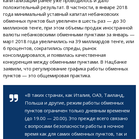
капитализации ранее уже проводилось и дало
положительный результат. В частности, в январе 2018
года минимальный уставный капитал небанковских
обменных пунктов был увеличен в шесть раз — до 30
миллионов тенге, при этом объемы продаж иностранной
валюты небанковскими обменными пунктами за январь —
март 2018 года увеличились на 39 миллиардов тенге, или
6 процентов, сократились спреды, рынок
консолидировался, и появилась качественная
конкуренция между обменными пунктами. В Нацбанке
заявили, что регулирование графика работы обменных
пунктов — это общемировая практика.
«В таких странах, как Италия, ОАЭ, Таиланд,
Польша и другие, режим работы обменных
пунктов ограничен только дневным временем
(до 19.00 — 20.00). Это прежде всего связано
с вопросами безопасности работы в ночное
время как для самих обменных пунктов, так и