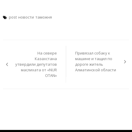
post
новости
таможня
Навигация
по
На севере
Привязал собаку к
записям
Казахстана
машине и тащил по
утвердили депутатов
дороге житель
маслихата от «NUR
Алматинской области
OTAN»