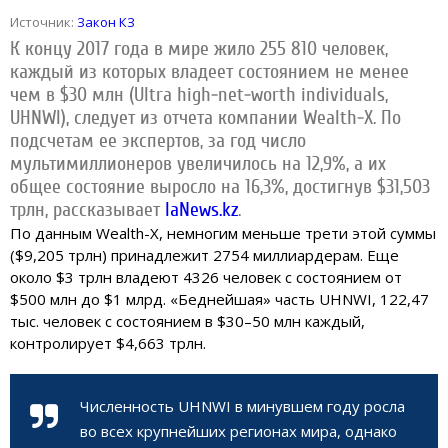
Источник:
Закон КЗ
К концу 2017 года в мире жило 255 810 человек,
каждый из которых владеет состоянием не менее
чем в $30 млн (Ultra high-net-worth individuals,
UHNWI), следует из отчета компании Wealth-X. По
подсчетам ее экспертов, за год число
мультимиллионеров увеличилось на 12,9%, а их
общее состояние выросло на 16,3%, достигнув $31,503
трлн, рассказывает
IaNews.kz
.
По данным Wealth-X, немногим меньше трети этой суммы
($9,205 трлн) принадлежит 2754 миллиардерам. Еще
около $3 трлн владеют 4326 человек с состоянием от
$500 млн до $1 млрд. «Беднейшая» часть UHNWI, 122,47
тыс. человек с состоянием в $30–50 млн каждый,
контролирует $4,663 трлн.
Численность UHNWI в минувшем году росла
во всех крупнейших регионах мира, однако