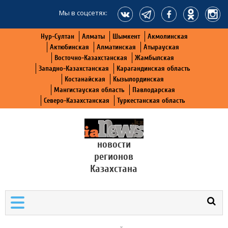
Мы в соцсетях:
Нур-Султан
Алматы
Шымкент
Акмолинская
Актюбинская
Алматинская
Атырауская
Восточно-Казахстанская
Жамбылская
Западно-Казахстанская
Карагандинская область
Костанайская
Кызылординская
Мангистауская область
Павлодарская
Северо-Казахстанская
Туркестанская область
новости
регионов
Казахстана