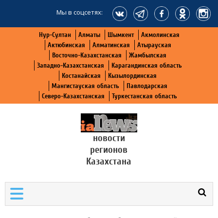
Мы в соцсетях:
Нур-Султан
Алматы
Шымкент
Акмолинская
Актюбинская
Алматинская
Атырауская
Восточно-Казахстанская
Жамбылская
Западно-Казахстанская
Карагандинская область
Костанайская
Кызылординская
Мангистауская область
Павлодарская
Северо-Казахстанская
Туркестанская область
новости
регионов
Казахстана