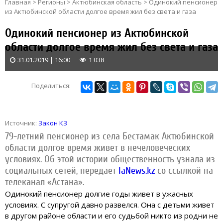
Главная
>
Регионы
>
Актюбинская область
>
Одинокий пенсионер
из Актюбинской области долгое время жил без света и газа
Одинокий пенсионер из Актюбинской
области долгое время жил без света и газа
31.01.2019 | 16:00
1 038
Поделиться:
Источник:
Закон КЗ
79-летний пенсионер из села Бестамак Актюбинской
области долгое время живет в нечеловеческих
условиях. Об этой истории общественность узнала из
социальных сетей,
передает
IaNews.kz
со ссылкой на
телеканал «Астана».
Одинокий пенсионер долгие годы живет в ужасных
условиях. С супругой давно развелся. Она с детьми живет
в другом районе области и его судьбой никто из родни не