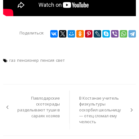
Поделиться:
газ
пенсионер
пенсия
свет
Навигация
по
Павлодарские
В Костанае учитель
записям
скотокрады
физкультуры
разделывают туши в
оскорбил школьницу
сараях хозяев
— отец сломал ему
челюсть