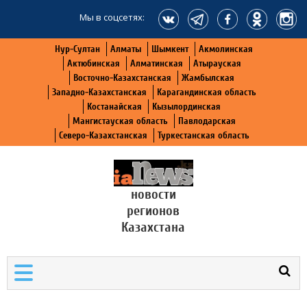
Мы в соцсетях:
Нур-Султан
Алматы
Шымкент
Акмолинская
Актюбинская
Алматинская
Атырауская
Восточно-Казахстанская
Жамбылская
Западно-Казахстанская
Карагандинская область
Костанайская
Кызылординская
Мангистауская область
Павлодарская
Северо-Казахстанская
Туркестанская область
новости
регионов
Казахстана