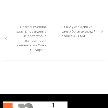
Навигация
по
Неограниченная
В США умер один из
записям
власть президента
самых богатых людей
не дает стране
планеты – СМИ
экономически
развиваться – Oyan,
Qazaqstan