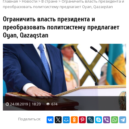
Главная
>
Новости
>
В стране
>
Ограничить власть президента и
преобразовать политсистему предлагает Oyan, Qazaqstan
Ограничить власть президента и
преобразовать политсистему предлагает
Oyan, Qazaqstan
24.08.2019 | 18:20
674
Поделиться: