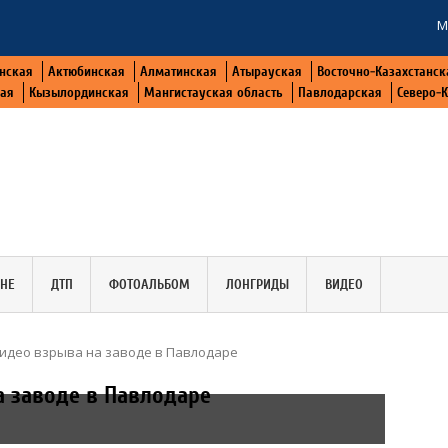
М
нская
Актюбинская
Алматинская
Атырауская
Восточно-Казахстанск
кая
Кызылординская
Мангистауская область
Павлодарская
Северо-
АНЕ
ДТП
ФОТОАЛЬБОМ
ЛОНГРИДЫ
ВИДЕО
идео взрыва на заводе в Павлодаре
 заводе в Павлодаре