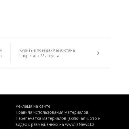
и
Курить в поездах Казахстана
а
запретят с 28 августа
Реклама на сайте
Правила использования материалов
Перепечатка материалов (включая фото и
видео), размещенных на www.iaNews.kz