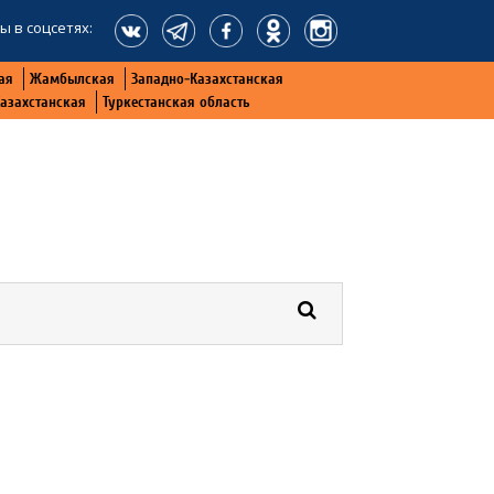
ы в соцсетях:
ая
Жамбылская
Западно-Казахстанская
Казахстанская
Туркестанская область