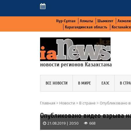
Нур-Султан
Алматы
Шымкент
Акмоли
Карагандинская область
Костанайс
новости регионов Казахстана
ВСЕ НОВОСТИ
В МИРЕ
ЕАЭС
В СТР
Главная
>
Новости
>
В стране
>
Опубликовано в
Опубликовано видео взрыва на
21.08.2019 | 20:50
668