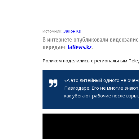
Источник:
Закон Кз
В интернете опубликовали видеозапис
передает
IaNews.kz
.
Роликом поделились с региональным Tele
«А это литейный одного не очен
Павлодаре. Его не многие знают.
как убегают рабочие после взры