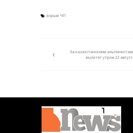
взрыв
ЧП
Навигация
по
За казахстанскими альпинистам
записям
вылетят утром 22 август