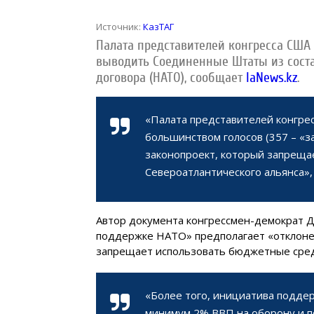
Источник:
КазТАГ
Палата представителей конгресса США
выводить Соединенные Штаты из соста
договора (НАТО), сообщает
IaNews.kz
.
«Палата представителей конгре
большинством голосов (357 – «за
законопроект, который запрещ
Североатлантического альянса»,
Автор документа конгрессмен-демократ Д
поддержке НАТО» предполагает «отклоне
запрещает использовать бюджетные средс
«Более того, инициатива подде
минимум 2% ВВП на оборону и 