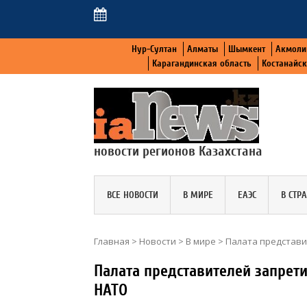
Нур-Султан
Алматы
Шымкент
Акмоли
Карагандинская область
Костанайс
новости регионов Казахстана
ВСЕ НОВОСТИ
В МИРЕ
ЕАЭС
В СТР
Главная
>
Новости
>
В мире
>
Палата представи
Палата представителей запрет
НАТО