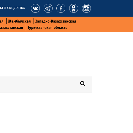
ы в соцсетях:
ая
Жамбылская
Западно-Казахстанская
Казахстанская
Туркестанская область