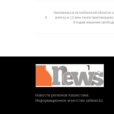
Навигация
по
Чиновника в Актюбинской области з
записям
взятку в 1,5 млн тенге приговорили 
4 годам лишения свобод
Новости регионов Казахстана
Информационное агентство iaNews.kz