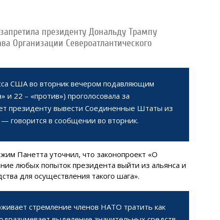
 запретила президенту Дональду Трампу
ва Организации Североатлантического
сса США во вторник вечером подавляющим
» и 22 – «против») проголосовала за
ает президенту вывести Соединенные Штаты из
 — говорится в сообщении во вторник.
жим Панетта уточнил, что законопроект «О
ние любых попыток президента выйти из альянса и
тва для осуществления такого шага».
рживает стремление членов НАТО тратить как
подразумевает выделение значительных средств