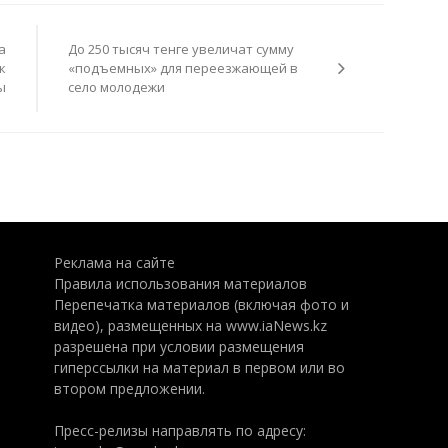
а
До 250 тысяч тенге увеличат сумму
к
«подъемных» для переезжающей в
ы
село молодежи
Реклама на сайте
Правила использования материалов
Перепечатка материалов (включая фото и
видео), размещенных на www.iaNews.kz
разрешена при условии размещения
гиперссылки на материал в первом или во
втором предложении.
Пресс-релизы направлять по адресу: