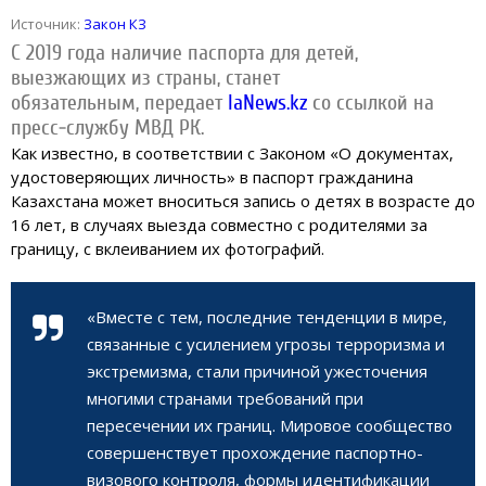
Источник:
Закон КЗ
С 2019 года наличие паспорта для детей,
выезжающих из страны, станет
обязательным, передает
IaNews.kz
со ссылкой на
пресс-службу МВД РК.
Как известно, в соответствии с Законом «О документах,
удостоверяющих личность» в паспорт гражданина
Казахстана может вноситься запись о детях в возрасте до
16 лет, в случаях выезда совместно с родителями за
границу, с вклеиванием их фотографий.
«Вместе с тем, последние тенденции в мире,
связанные с усилением угрозы терроризма и
экстремизма, стали причиной ужесточения
многими странами требований при
пересечении их границ. Мировое сообщество
совершенствует прохождение паспортно-
визового контроля, формы идентификации