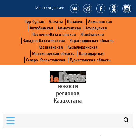
Мы в соцсетях:
Нур-Султан
Алматы
Шымкент
Акмолинская
Актюбинская
Алматинская
Атырауская
Восточно-Казахстанская
Жамбылская
Западно-Казахстанская
Карагандинская область
Костанайская
Кызылординская
Мангистауская область
Павлодарская
Северо-Казахстанская
Туркестанская область
новости
регионов
Казахстана