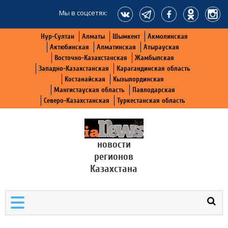
Мы в соцсетях:
Нур-Султан
Алматы
Шымкент
Акмолинская
Актюбинская
Алматинская
Атырауская
Восточно-Казахстанская
Жамбылская
Западно-Казахстанская
Карагандинская область
Костанайская
Кызылординская
Мангистауская область
Павлодарская
Северо-Казахстанская
Туркестанская область
новости
регионов
Казахстана