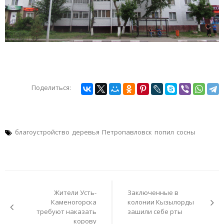
Поделиться:
благоустройство
деревья
Петропавловск
попил
сосны
Навигация
по
Жители Усть-
Заключенные в
записям
Каменогорска
колонии Кызылорды
требуют наказать
зашили себе рты
корову