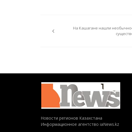
Навигация
по
На Кашагане нашли необычно
записям
существ
Новости регионов Казахстана
Информационное агентство iaNews.kz