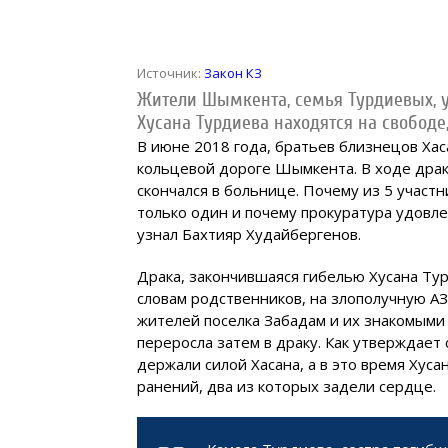
Источник:
Закон КЗ
Жители Шымкента, семья Турдиевых, ут
Хусана Турдиева находятся на свободе
В июне 2018 года, братьев близнецов Хас
кольцевой дороге Шымкента. В ходе драк
скончался в больнице. Почему из 5 участ
только один и почему прокуратура удовл
узнал Бахтияр Худайбергенов.
Драка, закончившаяся гибелью Хусана Ту
словам родственников, на злополучную АЗ
жителей поселка Забадам и их знакомыми 
переросла затем в драку. Как утверждает
держали силой Хасана, а в это время Хус
ранений, два из которых задели сердце.