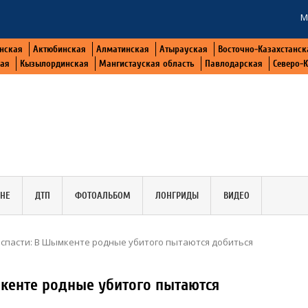
М
нская
Актюбинская
Алматинская
Атырауская
Восточно-Казахстанск
кая
Кызылординская
Мангистауская область
Павлодарская
Северо-
АНЕ
ДТП
ФОТОАЛЬБОМ
ЛОНГРИДЫ
ВИДЕО
 спасти: В Шымкенте родные убитого пытаются добиться
мкенте родные убитого пытаются