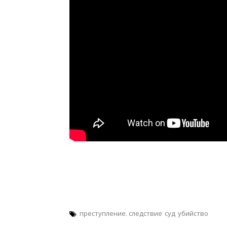
преступление. следствие
суд
убийство