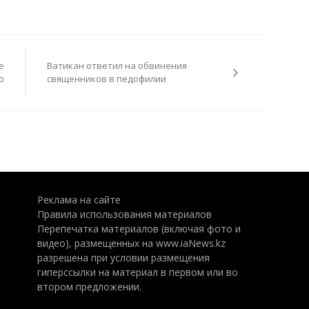
е
Ватикан ответил на обвинения
о
священников в педофилии
Реклама на сайте
Правила использования материалов
Перепечатка материалов (включая фото и
видео), размещенных на www.iaNews.kz
разрешена при условии размещения
гиперссылки на материал в первом или во
втором предложении.