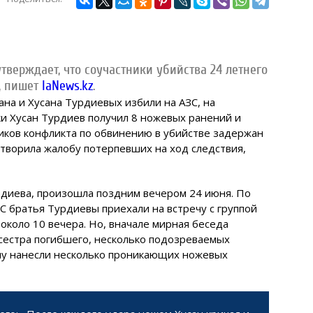
верждает, что соучастники убийства 24 летнего
, пишет
IaNews.kz
.
ана и Хусана Турдиевых избили на АЗС, на
и Хусан Турдиев получил 8 ножевых ранений и
ников конфликта по обвинению в убийстве задержан
етворила жалобу потерпевших на ход следствия,
рдиева, произошла поздним вечером 24 июня. По
С братья Турдиевы приехали на встречу с группой
около 10 вечера. Но, вначале мирная беседа
 сестра погибшего, несколько подозреваемых
ану нанесли несколько проникающих ножевых