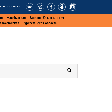
ы в соцсетях:
ая
Жамбылская
Западно-Казахстанская
Казахстанская
Туркестанская область