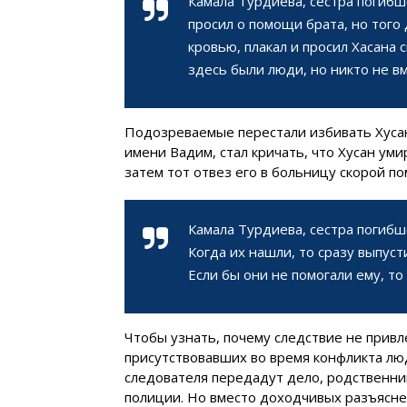
Камала Турдиева, сестра погибш
просил о помощи брата, но того
кровью, плакал и просил Хасана с
здесь были люди, но никто не вм
Подозреваемые перестали избивать Хусан
имени Вадим, стал кричать, что Хусан уми
затем тот отвез его в больницу скорой п
Камала Турдиева, сестра погибш
Когда их нашли, то сразу выпус
Если бы они не помогали ему, то
Чтобы узнать, почему следствие не привл
присутствовавших во время конфликта люд
следователя передадут дело, родственни
полиции. Но вместо доходчивых разъясн