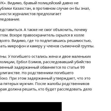
VK». Видимо, бравый полицейский давно не
блики Казахстан, в противном случае он бы знал,
ьности журналистов предполагает
ледование.
дставиться. А также не смог объяснить, почему
том. Вскоре правоохранитель скрылся в холле
адолго. Видимо, где то подпитавшись решимостью,
ать микрофон и камеру у членов съемочной группы.
тны. У погибшего остались жена и двое маленьких
 полиции, Ербол Есимов, расследовавший убийство
твенный задержанный обвиняется по статье 99
хулиганстве. Но родственники погибшего
боко. При этом задержанный утверждает, что это
 на пятерых мужчин. После жалобы родственников
орая должна решить, кто будет расследовать дело