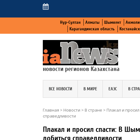
Нур-Султан
Алматы
Шымкент
Акмоли
Карагандинская область
Костанайс
новости регионов Казахстана
ВСЕ НОВОСТИ
В МИРЕ
ЕАЭС
В СТР
Главная
>
Новости
>
В стране
>
Плакал и просил
справедливости
Плакал и просил спасти: В Шы
добиться справедливости