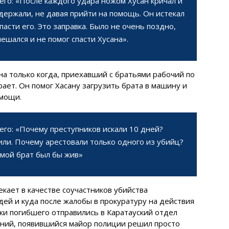
его: «После каждого удара ножом Хусан кричал и
 держали, не давая прийти на помощь. Он истекал
пасти его. Это заправка. Было не очень поздно,
ешался и не помог спасти Хусана».
а только когда, приехавший с братьями рабочий по
рает. Он помог Хасану загрузить брата в машину и
омощи.
его: «Почему преступников искали 10 дней?
тили. Почему арестовали только одного из убийц?
 мой брат был бы жив»
екает в качестве соучастников убийства
ей и куда после жалобы в прокуратуру на действия
ки погибшего отправились в Каратауский отдел
ений, появившийся майор полиции решил просто