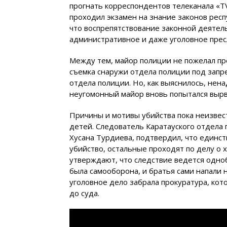
прогнать корреспондентов телеканала «T
проходил экзамен на знание законов респу
что воспрепятствование законной деятел
административное и даже уголовное прес
Между тем, майор полиции не пожелал пре
съемка снаружи отдела полиции под запре
отдела полиции. Но, как выяснилось, нен
неугомонный майор вновь попытался вырв
Причины и мотивы убийства пока неизвес
детей. Следователь Каратауского отдела
Хусана Турдиева, подтвердил, что единс
убийство, остальные проходят по делу о 
утверждают, что следствие ведется одно
была самооборона, и братья сами напали
уголовное дело забрала прокуратура, кот
до суда.