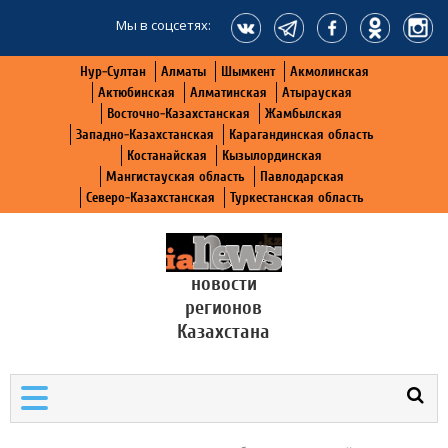
Мы в соцсетях:
Нур-Султан
Алматы
Шымкент
Акмолинская
Актюбинская
Алматинская
Атырауская
Восточно-Казахстанская
Жамбылская
Западно-Казахстанская
Карагандинская область
Костанайская
Кызылординская
Мангистауская область
Павлодарская
Северо-Казахстанская
Туркестанская область
новости
регионов
Казахстана