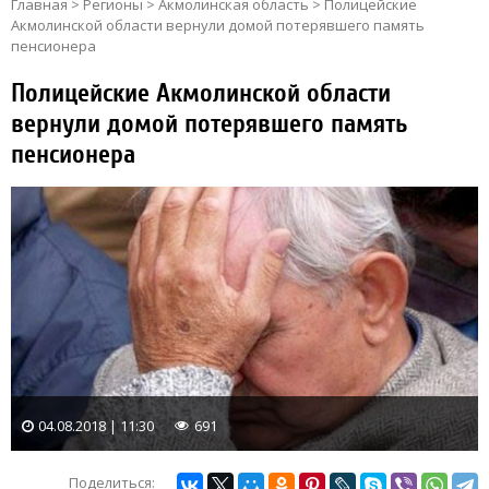
Главная
>
Регионы
>
Акмолинская область
>
Полицейские
Акмолинской области вернули домой потерявшего память
пенсионера
Полицейские Акмолинской области
вернули домой потерявшего память
пенсионера
04.08.2018 | 11:30
691
Поделиться: