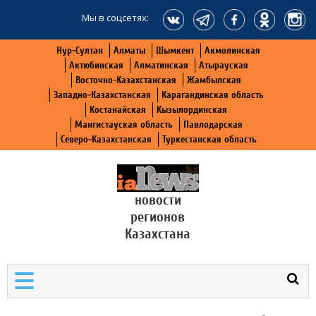
Мы в соцсетях:
Нур-Султан
Алматы
Шымкент
Акмолинская
Актюбинская
Алматинская
Атырауская
Восточно-Казахстанская
Жамбылская
Западно-Казахстанская
Карагандинская область
Костанайская
Кызылординская
Мангистауская область
Павлодарская
Северо-Казахстанская
Туркестанская область
новости
регионов
Казахстана