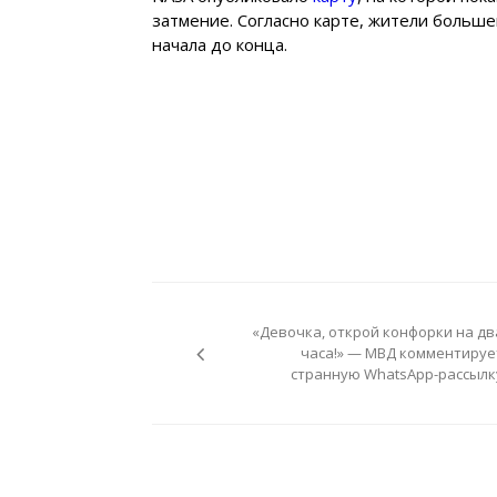
затмение. Согласно карте, жители больше
начала до конца.
Навигация
по
«Девочка, открой конфорки на дв
записям
часа!» — МВД комментируе
странную WhatsApp-рассылк