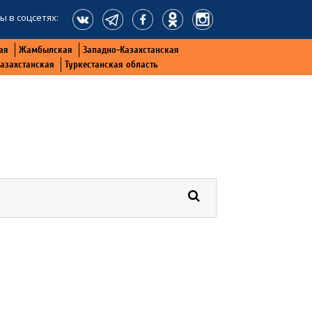
ы в соцсетях:
ая
Жамбылская
Западно-Казахстанская
Казахстанская
Туркестанская область