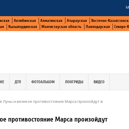
М
нская
Актюбинская
Алматинская
Атырауская
Восточно-Казахстанск
кая
Кызылординская
Мангистауская область
Павлодарская
Северо-
АНЕ
ДТП
ФОТОАЛЬБОМ
ЛОНГРИДЫ
ВИДЕО
е Луны и великое противостояние Марса произойдут в
ое противостояние Марса произойдут