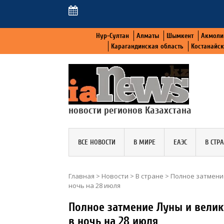
Нур-Султан
Алматы
Шымкент
Акмоли
Карагандинская область
Костанайс
новости регионов Казахстана
ВСЕ НОВОСТИ
В МИРЕ
ЕАЭС
В СТР
Главная
>
Новости
>
В стране
>
Полное затмени
ночь на 28 июля
Полное затмение Луны и велик
в ночь на 28 июля