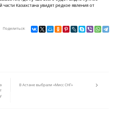
й части Казахстана увидят редкое явления от
Поделиться:
а
В Астане выбрали «Мисс СНГ»
т
у