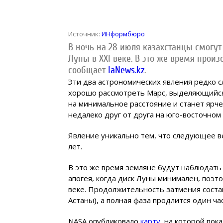
Источник:
ИНформбюро
В ночь на 28 июля казахстанцы смогу
Луны в XXI веке. В это же время прои
сообщает
IaNews.kz
.
Эти два астрономических явления редко 
хорошо рассмотреть Марс, выделяющийся
на минимальное расстояние и станет ярче
недалеко друг от друга на юго-восточном
Явление уникально тем, что следующее в
лет.
В это же время земляне будут наблюдать
апогея, когда диск Луны минимален, поэ
веке. Продолжительность затмения состави
Астаны), а полная фаза продлится один час
NASA опубликовало
карту
, на которой пок