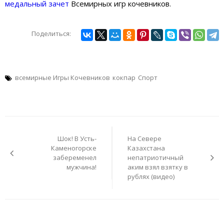
медальный зачет
Всемирных игр кочевников.
Поделиться:
всемирные Игры Кочевников
кокпар
Спорт
Навигация
по
Шок! В Усть-
На Севере
записям
Каменогорске
Казахстана
забеременел
непатриотичный
мужчина!
аким взял взятку в
рублях (видео)