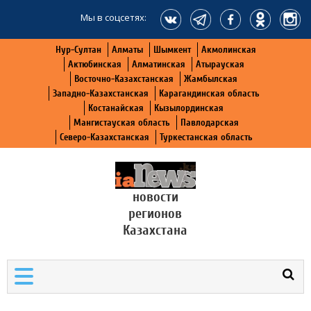
Мы в соцсетях:
Нур-Султан
Алматы
Шымкент
Акмолинская
Актюбинская
Алматинская
Атырауская
Восточно-Казахстанская
Жамбылская
Западно-Казахстанская
Карагандинская область
Костанайская
Кызылординская
Мангистауская область
Павлодарская
Северо-Казахстанская
Туркестанская область
новости
регионов
Казахстана