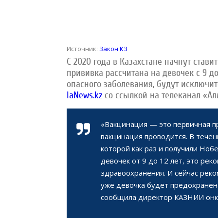
Источник:
Закон КЗ
С 2020 года в Казахстане начнут стави
прививка рассчитана на девочек с 9 до
опасного заболевания, будут исключит
IaNews.kz
со ссылкой на телеканал «Ал
«Вакцинация — это первичная пр
вакцинация проводится. В течен
которой как раз и получили Но
девочек от 9 до 12 лет, это ре
здравоохранения. И сейчас реко
уже девочка будет предохранен
сообщила директор КАЗНИИ онко