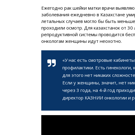
Ежегодно рак шейки матки врачи выявляют
заболевания ежедневно в Казахстане уми
летальных случаев могло бы быть меньше
проходили осмотр. Для казахстанок от 30
репродуктивной системы проводится бесп
онкологам женщины идут неохотно.
«У нас есть смотровые кабинеты
профилактики. Есть гинекологи,
для этого нет никаких сложносте
Если у женщины, значит, нет ни
через 3 года, на 4-й год приход
директор КАЗНИИ онкологии и р