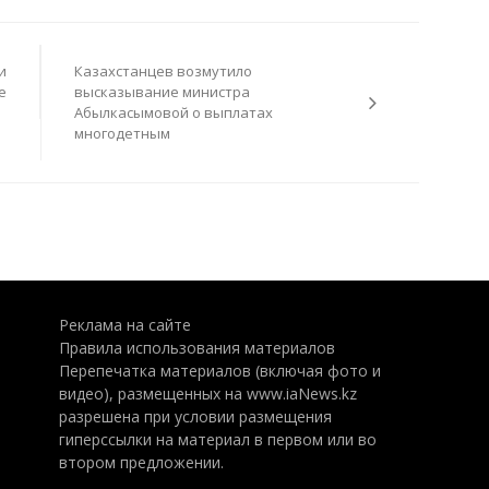
и
Казахстанцев возмутило
е
высказывание министра
Абылкасымовой о выплатах
многодетным
Реклама на сайте
Правила использования материалов
Перепечатка материалов (включая фото и
видео), размещенных на www.iaNews.kz
разрешена при условии размещения
гиперссылки на материал в первом или во
втором предложении.