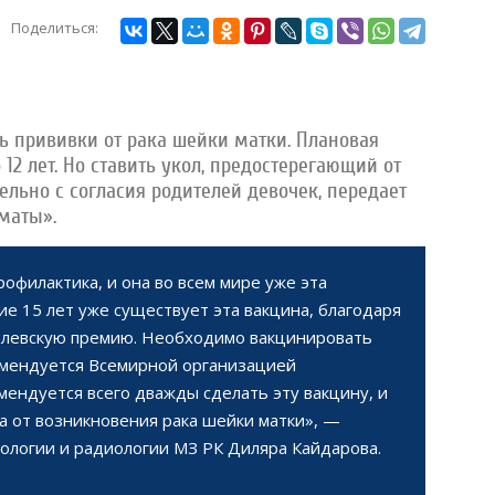
Поделиться:
ть прививки от рака шейки матки. Плановая
 12 лет. Но ставить укол, предостерегающий от
ельно с согласия родителей девочек,
передает
маты».
офилактика, и она во всем мире уже эта
ие 15 лет уже существует эта вакцина, благодаря
белевскую премию. Необходимо вакцинировать
комендуется Всемирной организацией
мендуется всего дважды сделать эту вакцину, и
а от возникновения рака шейки матки», —
логии и радиологии МЗ РК Диляра Кайдарова.