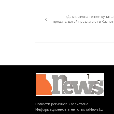
Навигация
по
«До миллиона тенге»: купить 
записям
продать детей предлагают в Казнет
Новости регионов Казахстана
Информационное агентство iaNews.kz