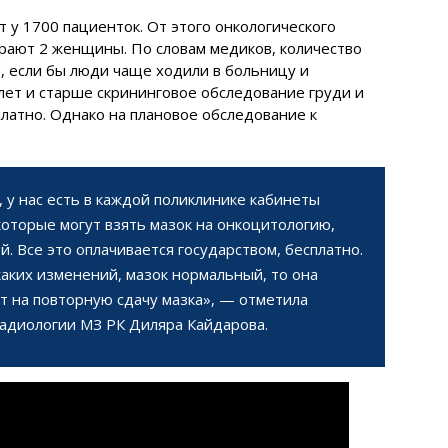
 у 1700 пациенток. От этого онкологического
рают 2 женщины. По словам медиков, количество
, если бы люди чаще ходили в больницу и
 лет и старше скрининговое обследование груди и
латно. Однако на плановое обследование к
, у нас есть в каждой поликлинике кабинеты
 которые могут взять мазок на онкоцитологию,
й. Все это оплачивается государством, бесплатно.
каких изменений, мазок нормальный, то она
ит на повторную сдачу мазка», — отметила
адиологии МЗ РК Диляра Кайдарова.