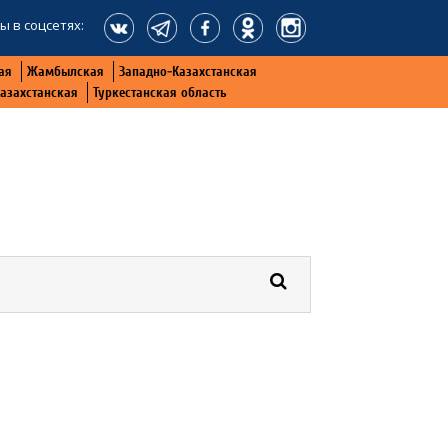
ы в соцсетях:
ая
Жамбылская
Западно-Казахстанская
Казахстанская
Туркестанская область