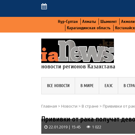
Нур-Султан
Алматы
Шымкент
Акмоли
Карагандинская область
Костанайс
новости регионов Казахстана
ВСЕ НОВОСТИ
В МИРЕ
ЕАЭС
В СТР
Главная
>
Новости
>
В стране
>
Прививки от рак
Прививки от рака получат дево
22.01.2019 | 15:45
1 022