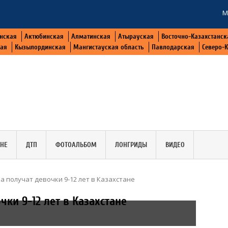
М
нская
Актюбинская
Алматинская
Атырауская
Восточно-Казахстанск
кая
Кызылординская
Мангистауская область
Павлодарская
Северо-
АНЕ
ДТП
ФОТОАЛЬБОМ
ЛОНГРИДЫ
ВИДЕО
а получат девочки 9-12 лет в Казахстане
чки 9-12 лет в Казахстане