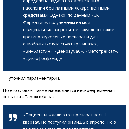
определена задача по обеспечению
населения бесплатными лекарственными
средствами. Однако, по данным «СК-
Фармация», полученным на мои
официальные запросы, не закуплены такие
противоопухолевые препараты для
онкобольных как: «L-аспарагиназа»,
«Винбластин», «Денозумаб», «Метотрексат»,
«Циклофосфамид»
— уточнил парламентарий.
По его словам, также наблюдается несвоевременная
поставка «Тамоксифена».
«Пациенты ждали этот препарат весь I
квартал, но поступил он лишь в апреле. Не в
полном объеме пришли препараты