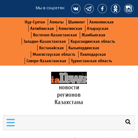
Мы в соцсетях:
Нур-Султан
Алматы
Шымкент
Акмолинская
Актюбинская
Алматинская
Атырауская
Восточно-Казахстанская
Жамбылская
Западно-Казахстанская
Карагандинская область
Костанайская
Кызылординская
Мангистауская область
Павлодарская
Северо-Казахстанская
Туркестанская область
новости
регионов
Казахстана