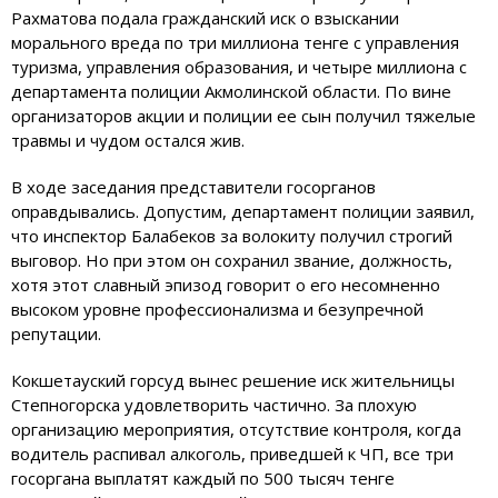
Рахматова подала гражданский иск о взыскании
морального вреда по три миллиона тенге с управления
туризма, управления образования, и четыре миллиона с
департамента полиции Акмолинской области. По вине
организаторов акции и полиции ее сын получил тяжелые
травмы и чудом остался жив.
В ходе заседания представители госорганов
оправдывались. Допустим, департамент полиции заявил,
что инспектор Балабеков за волокиту получил строгий
выговор. Но при этом он сохранил звание, должность,
хотя этот славный эпизод говорит о его несомненно
высоком уровне профессионализма и безупречной
репутации.
Кокшетау
ский горсуд вынес решение иск жительницы
Степногорск
а удовлетворить частично. За плохую
организацию мероприятия, отсутствие контроля, когда
водитель распивал алкоголь, приведшей к ЧП, все три
госоргана выплатят каждый по 500 тысяч тенге