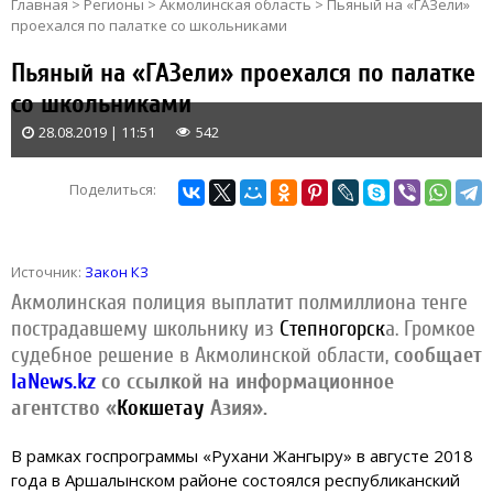
Главная
>
Регионы
>
Акмолинская область
>
Пьяный на «ГАЗели»
проехался по палатке со школьниками
Пьяный на «ГАЗели» проехался по палатке
со школьниками
28.08.2019 | 11:51
542
Поделиться:
Источник:
Закон КЗ
Акмолинская полиция выплатит полмиллиона тенге
пострадавшему школьнику из
Степногорск
а. Громкое
судебное решение в Акмолинской области,
сообщает
IaNews.kz
со ссылкой на информационное
агентство «
Кокшетау
Азия».
В рамках госпрограммы «Рухани Жангыру» в августе 2018
года в Аршалынском районе состоялся республиканский