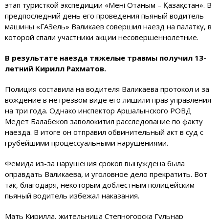
этап туристкой экспедиции «Менің Отаным – Қазақстан». В
предпоследний день его проведения пьяный водитель
машины «ГАЗель» Валикаев совершил наезд на палатку, в
которой спали участники акции несовершеннолетние.
В результате наезда тяжелые травмы получил 13-
летний Кирилл Рахматов.
Полиция составила на водителя Валикаева протокол и за
вождение в нетрезвом виде его лишили прав управления
на три года. Однако инспектор Аршалынского РОВД
Медет Балабеков заволокитил расследование по факту
наезда. В итоге он отправил обвинительный акт в суд с
грубейшими процессуальными нарушениями.
Фемида из-за нарушения сроков вынуждена была
оправдать Валикаева, и уголовное дело прекратить. Вот
так, благодаря, некоторым доблестным полицейским
пьяный водитель избежал наказания.
Мать Кирилла, жительница
Степногорск
а Гульнар