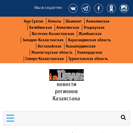
Мы в соцсетях:
Нур-Султан
Алматы
Шымкент
Акмолинская
Актюбинская
Алматинская
Атырауская
Восточно-Казахстанская
Жамбылская
Западно-Казахстанская
Карагандинская область
Костанайская
Кызылординская
Мангистауская область
Павлодарская
Северо-Казахстанская
Туркестанская область
новости
регионов
Казахстана