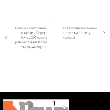
Навигация
по
Североказахстанцы
Казахстанские врачи
записям
очистили берега
встали на защиту
более 200 озер в
коллеги
рамках акции #Birge
#Taza Qazaqstan