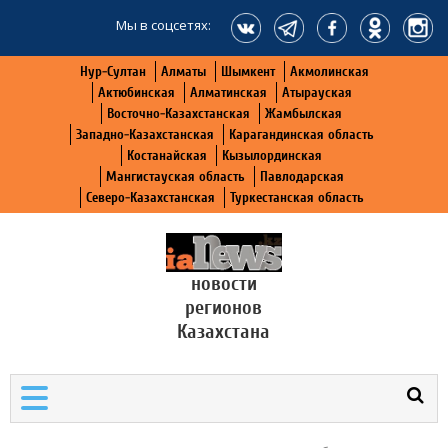
Мы в соцсетях:
Нур-Султан
Алматы
Шымкент
Акмолинская
Актюбинская
Алматинская
Атырауская
Восточно-Казахстанская
Жамбылская
Западно-Казахстанская
Карагандинская область
Костанайская
Кызылординская
Мангистауская область
Павлодарская
Северо-Казахстанская
Туркестанская область
новости
регионов
Казахстана