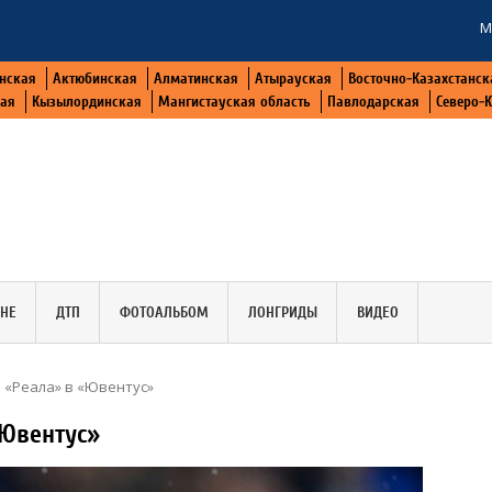
М
нская
Актюбинская
Алматинская
Атырауская
Восточно-Казахстанск
кая
Кызылординская
Мангистауская область
Павлодарская
Северо-
АНЕ
ДТП
ФОТОАЛЬБОМ
ЛОНГРИДЫ
ВИДЕО
 «Реала» в «Ювентус»
«Ювентус»