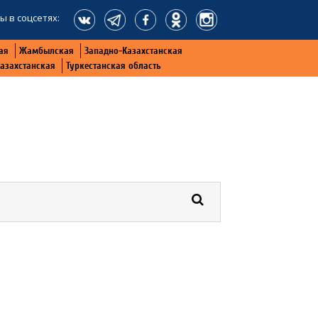
ы в соцсетях:
ая
Жамбылская
Западно-Казахстанская
Казахстанская
Туркестанская область