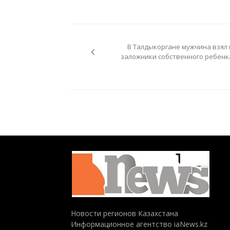
Навигация
по
В Талдыкоргане мужчина взял 
записям
заложники собственного ребенк
Новости регионов Казахстана
Информационное агентство iaNews.kz