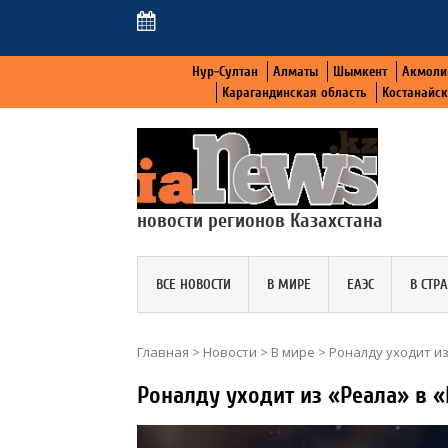
Нур-Султан
Алматы
Шымкент
Акмоли
Карагандинская область
Костанайс
новости регионов Казахстана
ВСЕ НОВОСТИ
В МИРЕ
ЕАЭС
В СТР
Главная
>
Новости
>
В мире
>
Роналду уходит из
Роналду уходит из «Реала» в 