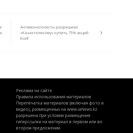
в
Антимонополисты разрешили
а
«Казахтелекому» купить 75% акций
Kcell
Реклама на сайте
Правила использования материалов
Перепечатка материалов (включая фото и
видео), размещенных на www.iaNews.kz
разрешена при условии размещения
гиперссылки на материал в первом или во
втором предложении.