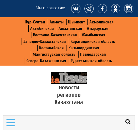
Мы в соцсетях:
Нур-Султан
Алматы
Шымкент
Акмолинская
Актюбинская
Алматинская
Атырауская
Восточно-Казахстанская
Жамбылская
Западно-Казахстанская
Карагандинская область
Костанайская
Кызылординская
Мангистауская область
Павлодарская
Северо-Казахстанская
Туркестанская область
новости
регионов
Казахстана