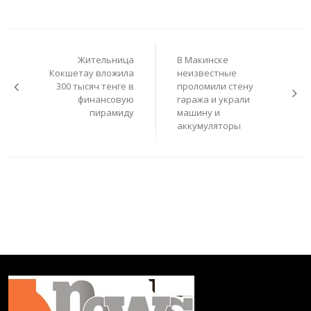
Навигация
по
Жительница
В Макинске
записям
Кокшетау вложила
неизвестные
300 тысяч тенге в
проломили стену
финансовую
гаража и украли
пирамиду
машину и
аккумуляторы