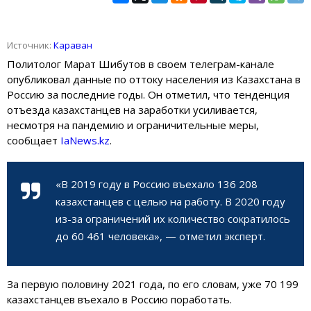
Источник:
Караван
Политолог Марат Шибутов в своем телеграм-канале
опубликовал данные по оттоку населения из Казахстана в
Россию за последние годы. Он отметил, что тенденция
отъезда казахстанцев на заработки усиливается,
несмотря на пандемию и ограничительные меры,
сообщает
IaNews.kz
.
«В 2019 году в Россию въехало 136 208
казахстанцев с целью на работу. В 2020 году
из-за ограничений их количество сократилось
до 60 461 человека», — отметил эксперт.
За первую половину 2021 года, по его словам, уже 70 199
казахстанцев въехало в Россию поработать.