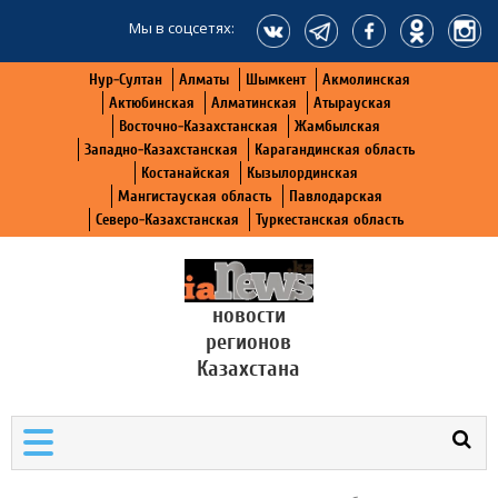
Мы в соцсетях:
Нур-Султан
Алматы
Шымкент
Акмолинская
Актюбинская
Алматинская
Атырауская
Восточно-Казахстанская
Жамбылская
Западно-Казахстанская
Карагандинская область
Костанайская
Кызылординская
Мангистауская область
Павлодарская
Северо-Казахстанская
Туркестанская область
новости
регионов
Казахстана