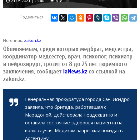
21.05.2021 | 23:40
618
Поделиться:
Источник:
zakon.kz
Обвиняемым, среди которых медбрат, медсестра,
координатор медсестер, врач, психолог, психиатр
и нейрохирург, грозит от 8 до 25 лет тюремного
заключения, сообщает
IaNews.kz
со ссылкой на
zakon.kz.
Генеральная прокуратура города Сан-Исидро
заявила, что бригада, работавшая с
Марадоной, действовала неадекватно и
оставила состояние здоровья пациента на
волю случая. Медикам запретили покидать
Аргентину