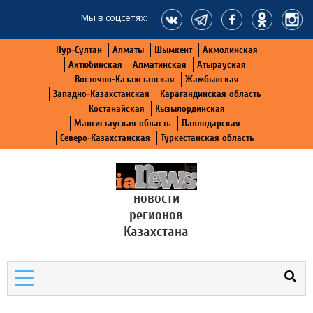
Мы в соцсетях:
Нур-Султан
Алматы
Шымкент
Акмолинская
Актюбинская
Алматинская
Атырауская
Восточно-Казахстанская
Жамбылская
Западно-Казахстанская
Карагандинская область
Костанайская
Кызылординская
Мангистауская область
Павлодарская
Северо-Казахстанская
Туркестанская область
новости
регионов
Казахстана