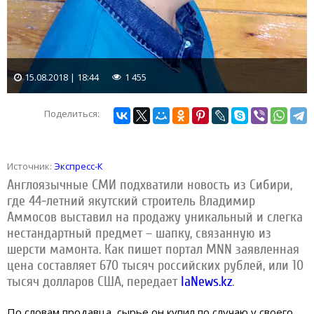
15.08.2018 | 18:44
1 455
Поделиться:
Источник:
Экспресс-К
Англоязычные СМИ подхватили новость из Сибири,
где 44-летний якутский строитель Владимир
Аммосов выставил на продажу уникальный и слегка
нестандартный предмет – шапку, связанную из
шерсти мамонта. Как пишет портал MNN заявленная
цена составляет 670 тысяч российских рублей, или 10
тысяч долларов США, передает
IaNews.kz
.
По словам продавца, сырье он купил по случаю у своего