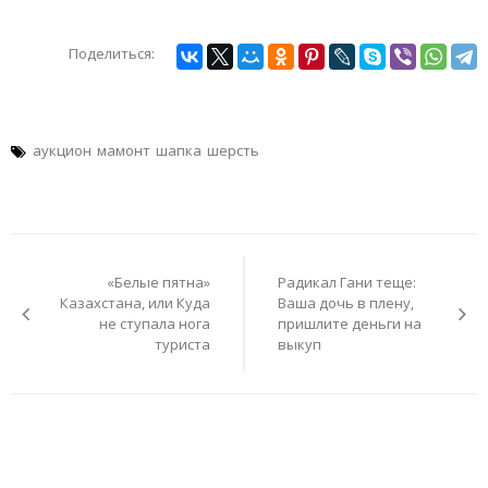
Поделиться:
аукцион
мамонт
шапка
шерсть
Навигация
по
«Белые пятна»
Радикал Гани теще:
записям
Казахстана, или Куда
Ваша дочь в плену,
не ступала нога
пришлите деньги на
туриста
выкуп