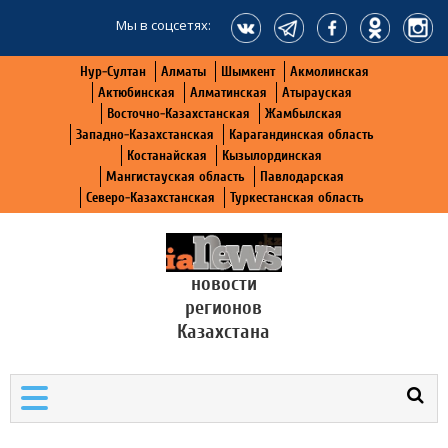
Мы в соцсетях:
Нур-Султан
Алматы
Шымкент
Акмолинская
Актюбинская
Алматинская
Атырауская
Восточно-Казахстанская
Жамбылская
Западно-Казахстанская
Карагандинская область
Костанайская
Кызылординская
Мангистауская область
Павлодарская
Северо-Казахстанская
Туркестанская область
новости
регионов
Казахстана