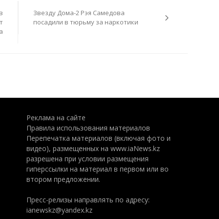
в
Звезду Дома-2 Рэя Самедова
т
посадили в тюрьму за наркотики
а
Реклама на сайте
Правила использования материалов
Перепечатка материалов (включая фото и
видео), размещенных на www.iaNews.kz
разрешена при условии размещения
гиперссылки на материал в первом или во
втором предложении.
Пресс-релизы направлять по адресу:
ianewskz@yandex.kz