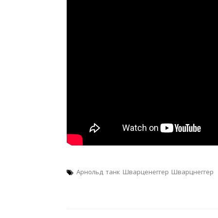
Арнольд
танк
Шварценеггер
Шварцнеггер
Навигация