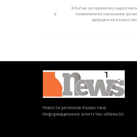
по
В Китае за перевозку наркотико
записям
пожизненное наказание грози
девушке из Казахстан
Новости регионов Казахстана
Информационное агентство iaNews.kz