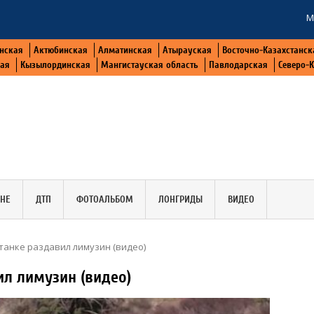
М
нская
Актюбинская
Алматинская
Атырауская
Восточно-Казахстанск
кая
Кызылординская
Мангистауская область
Павлодарская
Северо-
АНЕ
ДТП
ФОТОАЛЬБОМ
ЛОНГРИДЫ
ВИДЕО
танке раздавил лимузин (видео)
ил лимузин (видео)