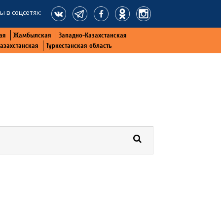
ы в соцсетях:
ая
Жамбылская
Западно-Казахстанская
Казахстанская
Туркестанская область