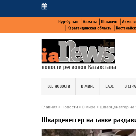
Нур-Султан
Алматы
Шымкент
Акмоли
Карагандинская область
Костанайс
новости регионов Казахстана
ВСЕ НОВОСТИ
В МИРЕ
ЕАЭС
В СТР
Главная
>
Новости
>
В мире
>
Шварценеггер на 
Шварценеггер на танке раздав