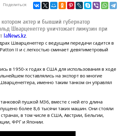
Поделиться:
а котором актер и бывший губернатор
ольд Шварценеггер уничтожает лимузин при
ет
IaNews.kz
.
кадрах Шварценеггер с ведущим передачи садится в
atton II и с легкостью сминает девятиметровый
лись в 1950-х годах в США для использования в ходе
альнейшем поставлялись на экспорт во многие
м Шварценеггера, именно таким танком он управлял
танковой пушкой M36, вместе с ней его длина
выпущено более 8,6 тысячи таких машин. Они стояли
странах, в том числе в США, Австрии, Бельгии,
нции, ФРГ и Японии.