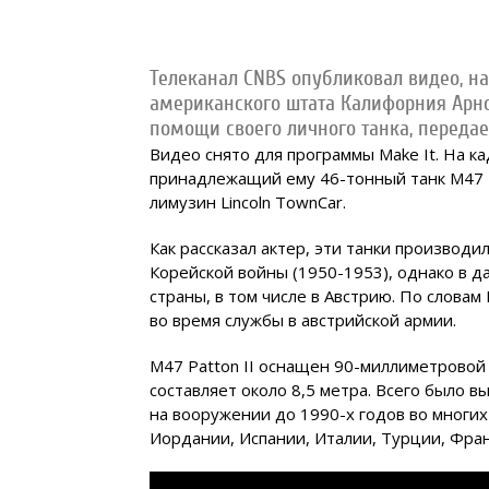
Телеканал CNBS опубликовал видео, н
американского штата Калифорния Арн
помощи своего личного танка, переда
Видео снято для программы Make It. На 
принадлежащий ему 46-тонный танк M47 P
лимузин Lincoln TownCar.
Как рассказал актер, эти танки производи
Корейской войны (1950-1953), однако в д
страны, в том числе в Австрию. По слова
во время службы в австрийской армии.
M47 Patton II оснащен 90-миллиметровой 
составляет около 8,5 метра. Всего было 
на вооружении до 1990-х годов во многих 
Иордании, Испании, Италии, Турции, Фра