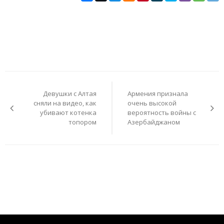
Навигация
по
Девушки с Алтая
Армения признала
записям
сняли на видео, как
очень высокой
убивают котенка
вероятность войны с
топором
Азербайджаном