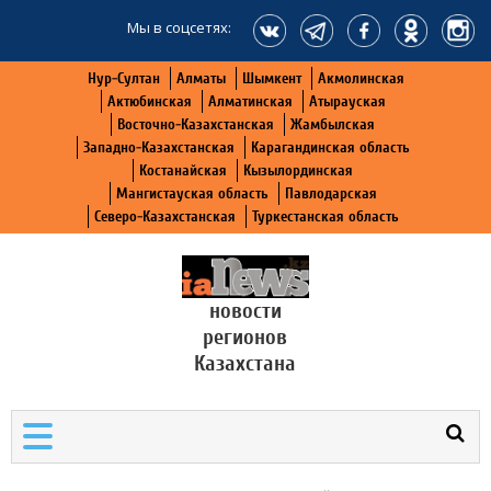
Мы в соцсетях:
Нур-Султан
Алматы
Шымкент
Акмолинская
Актюбинская
Алматинская
Атырауская
Восточно-Казахстанская
Жамбылская
Западно-Казахстанская
Карагандинская область
Костанайская
Кызылординская
Мангистауская область
Павлодарская
Северо-Казахстанская
Туркестанская область
новости
регионов
Казахстана