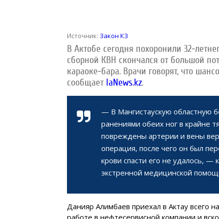
Источник:
Закон КЗ
В Актобе сегодня похоронили 32-летн
сборной КВН скончался от большой пот
караоке-бара. Врачи говорят, что шан
сообщает
IaNews.kz
.
— В Мангистаускую областную б
ранениями обеих ног в крайне т
повреждены артерии и вены вер
операция, после чего он был пе
крови спасти его не удалось, —
экстренной медицинской помощи
Данияр Алимбаев приехал в Актау всего н
работе в нефтесервисной компании и вско