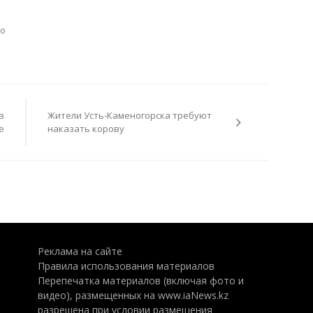
во
в
Жители Усть-Каменогорска требуют
е
наказать корову
Реклама на сайте
Правила использования материалов
Перепечатка материалов (включая фото и
видео), размещенных на www.iaNews.kz
разрешена при условии размещения