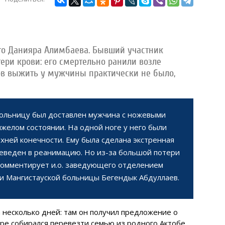
его Данияра Алимбаева. Бывший участник
ери крови: его смертельно ранили возле
сов выжить у мужчины практически не было,
ольницу был доставлен мужчина с ножевыми
яжелом состоянии. На одной ноге у него были
хней конечности. Ему была сделана экстренная
реведен в реанимацию. Но из-за большой потери
 комментирует и.о. заведующего отделением
 Мангистауской больницы Бегендык Абдуллаев.
а несколько дней: там он получил предложение о
ре собирался перевезти семью из родного Актобе.