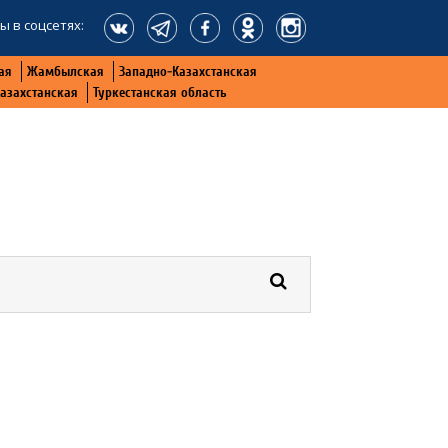
ы в соцсетях:
ая
Жамбылская
Западно-Казахстанская
Казахстанская
Туркестанская область