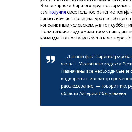
Возле караоке-бара его друг поссорился с
сам
получил
смертельное ранение. Конфли
запись изучает полиция. Брат погибшего
конфликтным человеком. А в тот субботн
Полицейские задержали троих нападавших:
команды КВН остались жена и четверо де
— Данный факт зарегистрирован
части 1, Уголовного кодекса Респ
Назначены все необходимые эк
водворены в изолятор временно
расследование, — говорит и.о. 
области Айгерим Ибатуллаева.