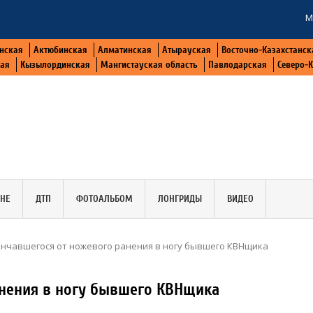
М
нская
Актюбинская
Алматинская
Атырауская
Восточно-Казахстанск
кая
Кызылординская
Мангистауская область
Павлодарская
Северо-
АНЕ
ДТП
ФОТОАЛЬБОМ
ЛОНГРИДЫ
ВИДЕО
нчавшегося от ножевого ранения в ногу бывшего КВНщика
анения в ногу бывшего КВНщика