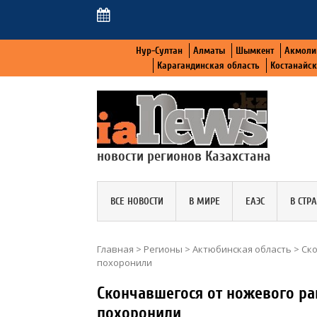
Нур-Султан
Алматы
Шымкент
Акмоли
Карагандинская область
Костанайс
новости регионов Казахстана
ВСЕ НОВОСТИ
В МИРЕ
ЕАЭС
В СТР
Главная
>
Регионы
>
Актюбинская область
>
Ско
похоронили
Скончавшегося от ножевого р
похоронили