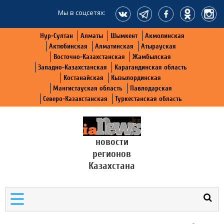
Мы в соцсетях:
Нур-Султан
Алматы
Шымкент
Акмолинская
Актюбинская
Алматинская
Атырауская
Восточно-Казахстанская
Жамбылская
Западно-Казахстанская
Карагандинская область
Костанайская
Кызылординская
Мангистауская область
Павлодарская
Северо-Казахстанская
Туркестанская область
новости
регионов
Казахстана