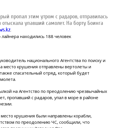
орый пропал этим утром с радаров, отправилась
я отыскала упавший самолет. На борту Боинга
ws.kz
.
уководитель национального Агентства по поиску и
а место крушения отправлены вертолеты и
ь также спасательный отряд, который будет
молета.
ссылкой на Агентство по преодолению чрезвычайных
т, пропавший с радаров, упал в море в районе
незии.
на место крушения были направлены корабли,
тством по преодолению ЧС, сообщили, что