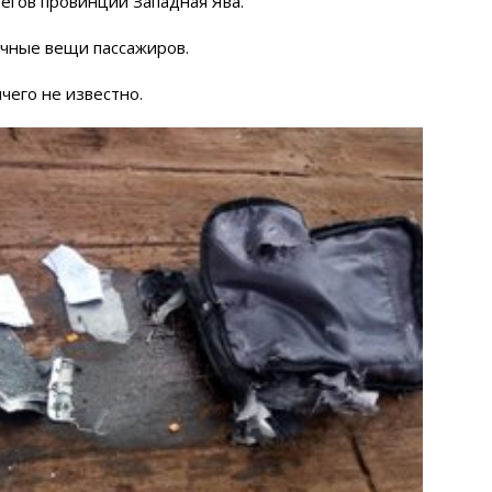
регов провинции Западная Ява.
ичные вещи пассажиров.
чего не известно.