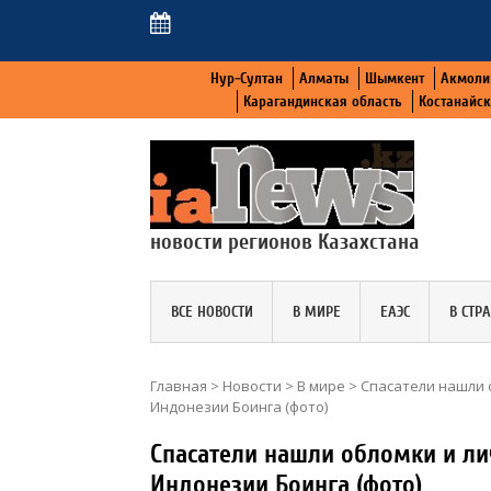
Нур-Султан
Алматы
Шымкент
Акмоли
Карагандинская область
Костанайс
новости регионов Казахстана
ВСЕ НОВОСТИ
В МИРЕ
ЕАЭС
В СТР
Главная
>
Новости
>
В мире
>
Спасатели нашли 
Индонезии Боинга (фото)
Спасатели нашли обломки и л
Индонезии Боинга (фото)