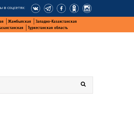
ы в соцсетях:
ая
Жамбылская
Западно-Казахстанская
Казахстанская
Туркестанская область