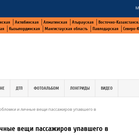
М
нская
Актюбинская
Алматинская
Атырауская
Восточно-Казахстанск
кая
Кызылординская
Мангистауская область
Павлодарская
Северо-
АНЕ
ДТП
ФОТОАЛЬБОМ
ЛОНГРИДЫ
ВИДЕО
обломки и личные вещи пассажиров упавшего в
ичные вещи пассажиров упавшего в