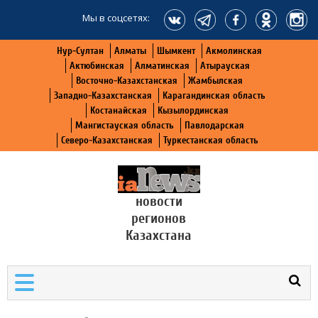
Мы в соцсетях:
Нур-Султан
Алматы
Шымкент
Акмолинская
Актюбинская
Алматинская
Атырауская
Восточно-Казахстанская
Жамбылская
Западно-Казахстанская
Карагандинская область
Костанайская
Кызылординская
Мангистауская область
Павлодарская
Северо-Казахстанская
Туркестанская область
новости
регионов
Казахстана