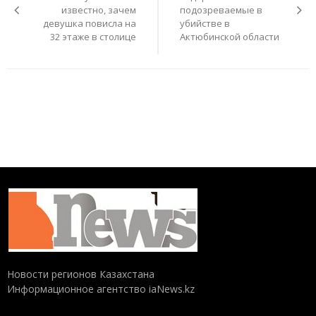
известно, зачем
подозреваемые в
девушка повисла на
убийстве в
32 этаже в столице
Актюбинской области
Новости регионов Казахстана
Информационное агентство iaNews.kz