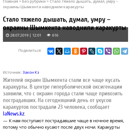
Главная
>
Без рубрики
>
Стало тяжело дышать, думал, умру –
окраины Шымкента наводнили каракурты
Стало тяжело дышать, думал, умру –
окраины Шымкента наводнили каракурты
28.07.2019 | 12:01
616
Поделиться:
Источник:
Закон Кз
Жителей окраин Шымкента стали все чаще кусать
каракурты. В центре гиперболической оксигенации
заявили, что с окраин города стали чаще привозить
пострадавших. На сегодняшний день от укусов
каракуртов пострадали 23 человека
, сообщает
IaNews.kz
.
— К нам поступают пострадавшие чаще в ночное время,
потому что обычно кусают после двух ночи. Каракурты