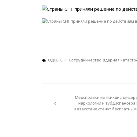
ОДКБ
СНГ
Сотрудничество
ядерная катастр
Навигация
по
Медсправки из психдиспансера
записям
наркологии и тубдиспансера 
Казахстане станут бесплатным