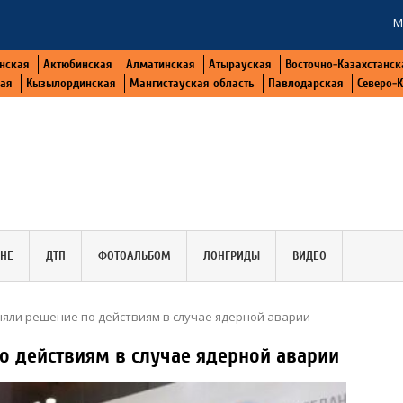
М
нская
Актюбинская
Алматинская
Атырауская
Восточно-Казахстанск
кая
Кызылординская
Мангистауская область
Павлодарская
Северо-
АНЕ
ДТП
ФОТОАЛЬБОМ
ЛОНГРИДЫ
ВИДЕО
няли решение по действиям в случае ядерной аварии
о действиям в случае ядерной аварии