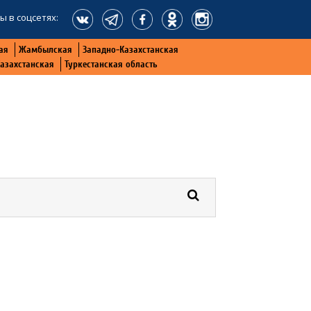
ы в соцсетях:
ая
Жамбылская
Западно-Казахстанская
Казахстанская
Туркестанская область