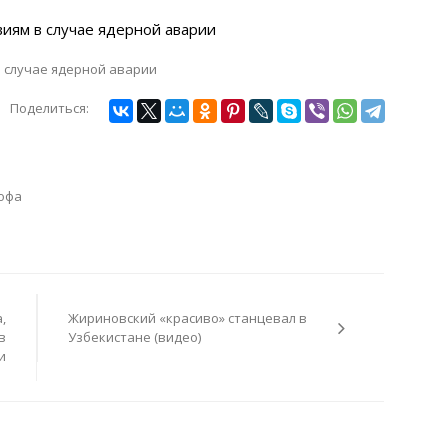
Поделиться:
офа
,
Жириновский «красиво» станцевал в
в
Узбекистане (видео)
и