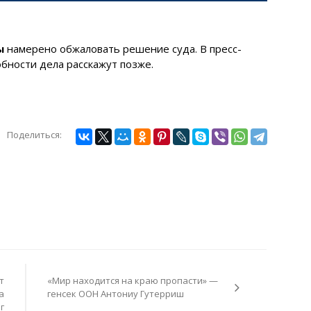
ы
намерено обжаловать решение суда. В пресс-
бности дела расскажут позже.
Поделиться:
т
«Мир находится на краю пропасти» —
а
генсек ООН Антониу Гутерриш
г