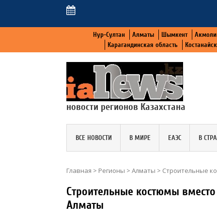
Нур-Султан
Алматы
Шымкент
Акмоли
Карагандинская область
Костанайс
новости регионов Казахстана
ВСЕ НОВОСТИ
В МИРЕ
ЕАЭС
В СТР
Главная
>
Регионы
>
Алматы
>
Строительные ко
Строительные костюмы вместо 
Алматы