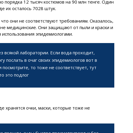
о порядка 12 тысяч костюмов на 90 млн тенге. Один
де их осталось 7028 штук.
 что они не соответствуют требованиям. Оказалось,
 не медицинские. Они защищают от пыли и краски и
я использования эпидемиологами.
з всякой лаборатории. Если вода проходит,
огу послать в очаг своих эпидемиологов вот в
 посмотрите, то тоже не соответствует, тут
то это подлог
де хранятся очки, маски, которые тоже не
ию прошли, суды быстро просматривают и без