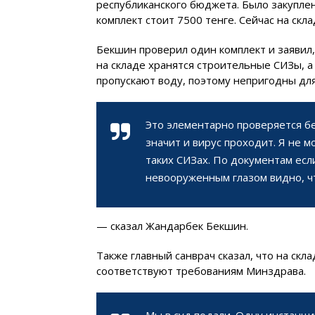
республиканского бюджета. Было закуплен
комплект стоит 7500 тенге. Сейчас на скла
Бекшин проверил один комплект и заявил,
на складе хранятся строительные СИЗы, а
пропускают воду, поэтому непригодны дл
Это элементарно проверяется бе
значит и вирус проходит. Я не м
таких СИЗах. По документам если
невооруженным глазом видно, ч
— сказал Жандарбек Бекшин.
Также главный санврач сказал, что на скла
соответствуют требованиям Минздрава.
Мы в суд подали. Одну инстанц