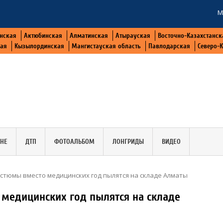
М
нская
Актюбинская
Алматинская
Атырауская
Восточно-Казахстанск
кая
Кызылординская
Мангистауская область
Павлодарская
Северо-
АНЕ
ДТП
ФОТОАЛЬБОМ
ЛОНГРИДЫ
ВИДЕО
стюмы вместо медицинских год пылятся на складе Алматы
медицинских год пылятся на складе