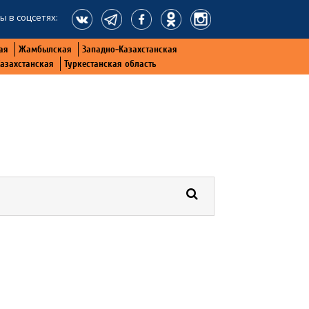
ы в соцсетях:
ая
Жамбылская
Западно-Казахстанская
Казахстанская
Туркестанская область