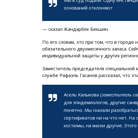
оснований отклоняют
— сказал Жандарбек Бекшин.
По его словам, это при том, что в городе
обязательного двухмесячного запаса. Сей
индивидуальной защиты у других регионо
Заместитель председателя специальной 
службе Рафаэль Гасанов рассказал, что 
Асель Калыкова (
заместитель са
для эпидемиологов, другие санвр
понятно. Мы сказали разобраться
сертификатов ни на что нет. На
костюмы, на маски другие. Этого