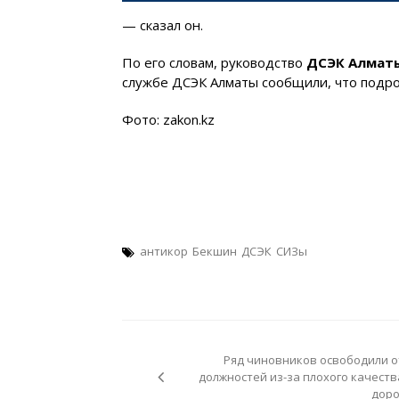
— сказал он.
По его словам, руководство
ДСЭК Алмат
службе ДСЭК Алматы сообщили, что подро
Фото: zakon.kz
антикор
Бекшин
ДСЭК
СИЗы
Навигация
по
Ряд чиновников освободили о
записям
должностей из-за плохого качеств
доро