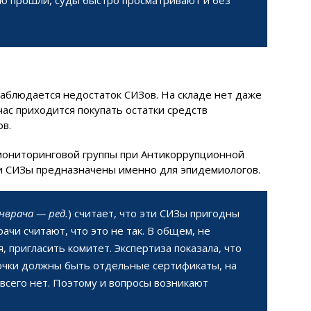
 наблюдается недостаток СИЗов. На складе нет даже
час приходится покупать остатки средств
в.
мониторинговой группы при Антикоррупционной
эти СИЗы предназначены именно для эпидемиологов.
нврача — ред.
) считает, что эти СИЗы пригодны
ачи считают, что это не так. В общем, не
, пригласить комитет. Экспертиза показала, что
 очки должны быть отдельные сертификаты, на
 всего нет. Поэтому и вопросы возникают