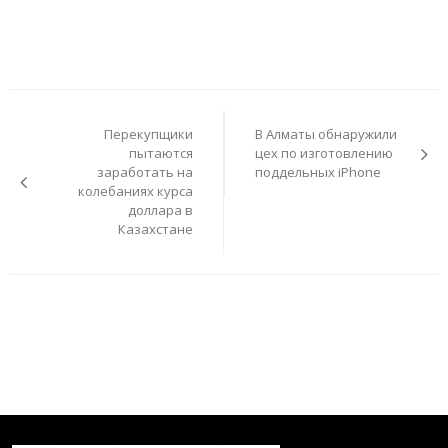
Навигация
по
Перекупщики
В Алматы обнаружили
записям
пытаются
цех по изготовлению
заработать на
поддельных iPhone
колебаниях курса
доллара в
Казахстане