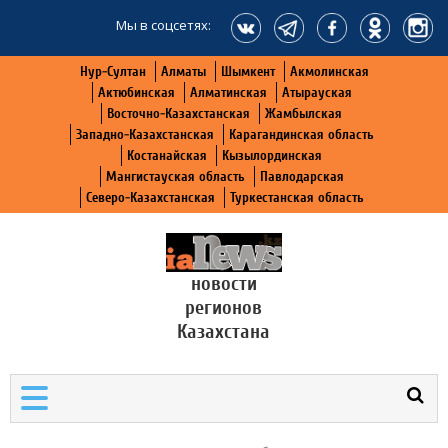
Мы в соцсетях:
Нур-Султан
Алматы
Шымкент
Акмолинская
Актюбинская
Алматинская
Атырауская
Восточно-Казахстанская
Жамбылская
Западно-Казахстанская
Карагандинская область
Костанайская
Кызылординская
Мангистауская область
Павлодарская
Северо-Казахстанская
Туркестанская область
новости
регионов
Казахстана