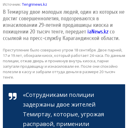
Источник:
Tengrinews.kz
В Темиртау двое молодых людей, один из которых не
достиг совершеннолетия, подозреваются в
изнасиловании 29-летней продавшицы киоска и
похищении 20 тысяч тенге, передает
iaNews.kz
со
ссылкой на пресс-службу Карагандинской области.
Преступление было совершено утром 18 сентября. Двое парней,
17 и 19 лет, обокрали киоск, который работает 24 часа. По данным
полиции, отжав дверь и проникнув внутрь киоска, парни
запугали продавщицу и изнасиловали ее. После они спокойно
полезли в кассу и забрали оттуда деньги в размере 20 тысяч
тенге.
«Сотрудниками полиции
задержаны двое жителей
Темиртау, которые, угрожая
расправой, применили