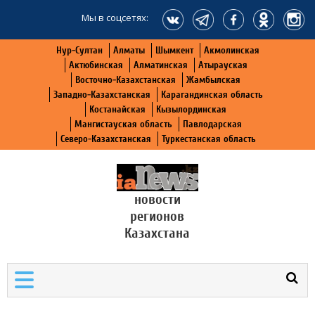
Мы в соцсетях:
Нур-Султан
Алматы
Шымкент
Акмолинская
Актюбинская
Алматинская
Атырауская
Восточно-Казахстанская
Жамбылская
Западно-Казахстанская
Карагандинская область
Костанайская
Кызылординская
Мангистауская область
Павлодарская
Северо-Казахстанская
Туркестанская область
новости
регионов
Казахстана