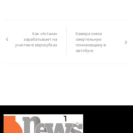
Навигация
по
Как «Астана»
Камера сняла
записям
зарабатывает на
смертельную
участии в еврокубках
поножовщину в
автобусе